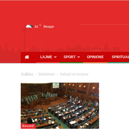
C
24
Skopje
LAJME
SPORT
OPINIONE
SPIRITUA
Etiketimet
Debati ne kosove
Ballina
Kosovë