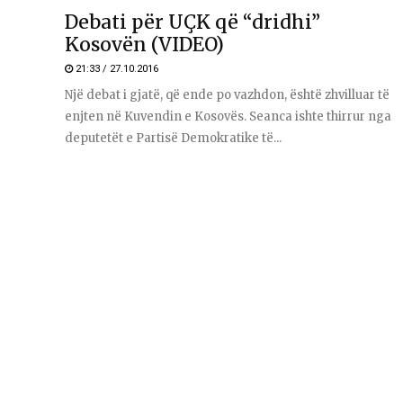
Debati për UÇK që “dridhi”
Kosovën (VIDEO)
21:33 / 27.10.2016
Një debat i gjatë, që ende po vazhdon, është zhvilluar të
enjten në Kuvendin e Kosovës. Seanca ishte thirrur nga
deputetët e Partisë Demokratike të...