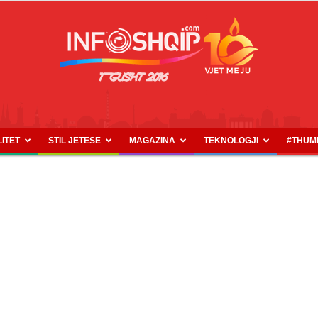
LITET
STIL JETESE
MAGAZINA
TEKNOLOGJI
#THUM
INFOSHQIP.COM