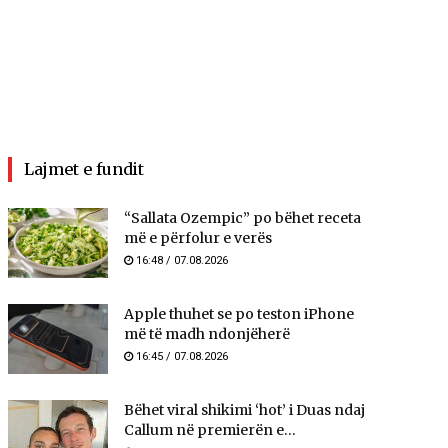
Lajmet e fundit
“Sallata Ozempic” po bëhet receta
më e përfolur e verës
16:48 / 07.08.2026
Apple thuhet se po teston iPhone
më të madh ndonjëherë
16:45 / 07.08.2026
Bëhet viral shikimi ‘hot’ i Duas ndaj
Callum në premierën e...