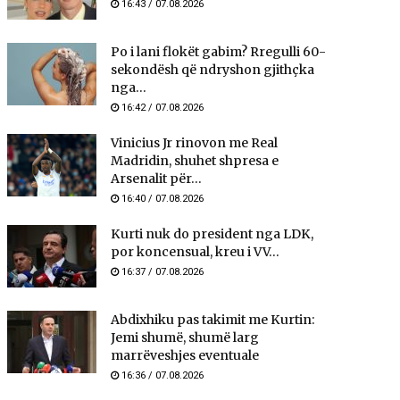
16:43 / 07.08.2026
Po i lani flokët gabim? Rregulli 60-
sekondësh që ndryshon gjithçka
nga...
16:42 / 07.08.2026
Vinicius Jr rinovon me Real
Madridin, shuhet shpresa e
Arsenalit për...
16:40 / 07.08.2026
Kurti nuk do president nga LDK,
por koncensual, kreu i VV...
16:37 / 07.08.2026
Abdixhiku pas takimit me Kurtin:
Jemi shumë, shumë larg
marrëveshjes eventuale
16:36 / 07.08.2026