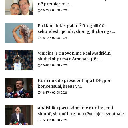
në premierën e...
16:43 / 07.08.2026
Po i lani flokët gabim? Rregulli 60-
sekondësh që ndryshon gjithçka nga...
16:42 / 07.08.2026
Vinicius Jr rinovon me Real Madridin,
shuhet shpresa e Arsenalit për...
16:40 / 07.08.2026
Kurti nuk do president nga LDK, por
koncensual, kreu i VV...
16:37 / 07.08.2026
Abdixhiku pas takimit me Kurtin: Jemi
shumë, shumë larg marrëveshjes eventuale
16:36 / 07.08.2026