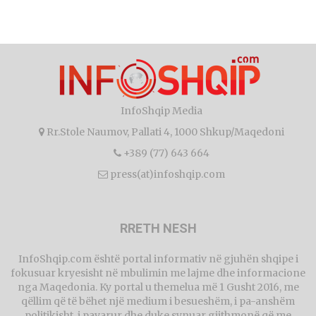
InfoShqip Media
Rr.Stole Naumov, Pallati 4, 1000 Shkup/Maqedoni
+389 (77) 643 664
press(at)infoshqip.com
RRETH NESH
InfoShqip.com është portal informativ në gjuhën shqipe i
fokusuar kryesisht në mbulimin me lajme dhe informacione
nga Maqedonia. Ky portal u themelua më 1 Gusht 2016, me
qëllim që të bëhet një medium i besueshëm, i pa-anshëm
politikisht, i pavarur dhe duke synuar gjithmonë që me