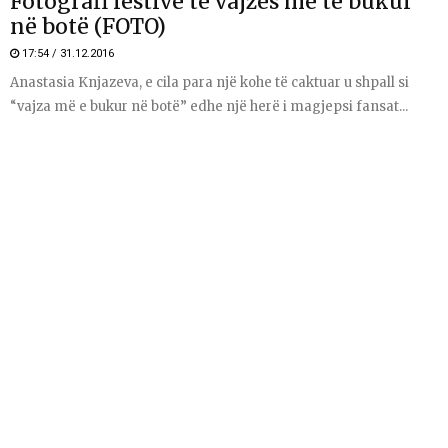
Fotografi festive të vajzës më të bukur
në botë (FOTO)
17:54 / 31.12.2016
Anastasia Knjazeva, e cila para një kohe të caktuar u shpall si
“vajza më e bukur në botë” edhe një herë i magjepsi fansat...