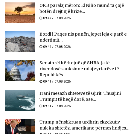
OKB paralajmëron: El Niño mund ta çojë
botën drejt një krize...
09:47 / 07.08.2026
Bordi i Paqes nis punën, jepet leja e parë e
ndërtimit...
09:44 / 07.08.2026
Senatorët kërkojnë që SHBA-ja të
rivendosë sanksione ndaj zyrtarëve të
Republikës...
09:41 / 07.08.2026
Irani mesazh shteteve të Gjirit: Thuajini
Trumpit të heqë dorë, ose...
09:31 / 07.08.2026
Trump nënshkruan urdhrin ekzekutiv –
nuk ka shtetësi amerikane përmes lindjes...