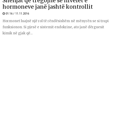
Shenjat që tregojnë se nivelet e
hormoneve janë jashtë kontrollit
01:16 / 11.11.2016
Hormonet luajnë një rol të rëndësishëm në mënyrën se si trupi
funksionon. Si pjesë e sistemit endokrine, ato janë dërguesit
kimik në gjak që...