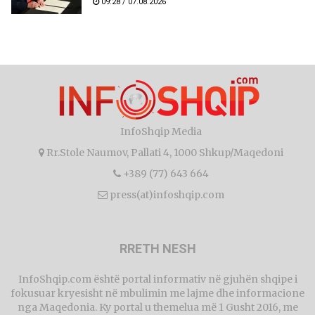
09:28 / 07.08.2026
InfoShqip Media
Rr.Stole Naumov, Pallati 4, 1000 Shkup/Maqedoni
+389 (77) 643 664
press(at)infoshqip.com
RRETH NESH
InfoShqip.com është portal informativ në gjuhën shqipe i
fokusuar kryesisht në mbulimin me lajme dhe informacione
nga Maqedonia. Ky portal u themelua më 1 Gusht 2016, me