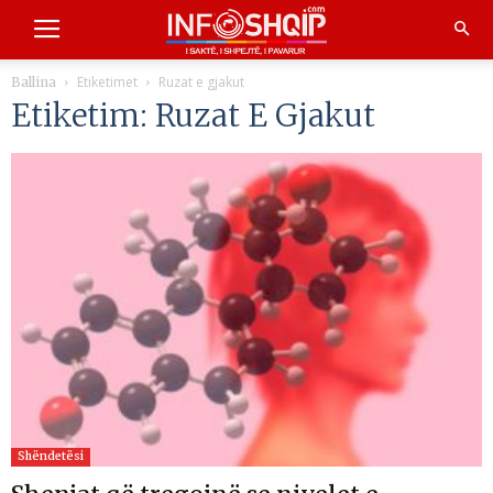
Etiketimet
Ruzat e gjakut
Ballina
Etiketim: Ruzat E Gjakut
Shëndetësi