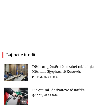
Lajmet e fundit
​Dështon përsëri të mbahet mbledhja e
Këshillit Gjyqësor të Kosovës
11:33 / 07.08.2026
Bie çmimi i derivateve të naftës
10:52 / 07.08.2026