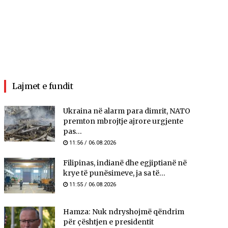
Lajmet e fundit
Ukraina në alarm para dimrit, NATO
premton mbrojtje ajrore urgjente
pas...
11:56 / 06.08.2026
Filipinas, indianë dhe egjiptianë në
krye të punësimeve, ja sa të...
11:55 / 06.08.2026
Hamza: Nuk ndryshojmë qëndrim
për çështjen e presidentit