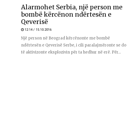
Alarmohet Serbia, një person me
bombë kërcënon ndërtesën e
Qeverisë
12:14 / 15.10.2016
Një person në Beograd kërcënonte me bombë
ndërtesën e Qeverisë Serbe, i cili paralajmëronte se do
të aktivizonte eksplozivin për ta hedhur në erë. Për...