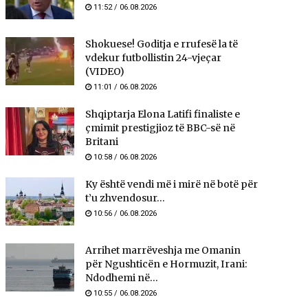
11:52 / 06.08.2026
Shokuese! Goditja e rrufesë la të
vdekur futbollistin 24-vjeçar
(VIDEO)
11:01 / 06.08.2026
Shqiptarja Elona Latifi finaliste e
çmimit prestigjioz të BBC-së në
Britani
10:58 / 06.08.2026
Ky është vendi më i mirë në botë për
t’u zhvendosur...
10:56 / 06.08.2026
Arrihet marrëveshja me Omanin
për Ngushticën e Hormuzit, Irani:
Ndodhemi në...
10:55 / 06.08.2026