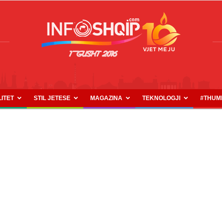
LITET
STIL JETESE
MAGAZINA
TEKNOLOGJI
#THUM
INFOSHQIP.COM