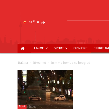
C
35
Skopje
LAJME
SPORT
OPINIONE
SPIRITUA
Etiketimet
Sulm me bombe ne beograd
Ballina
Botë