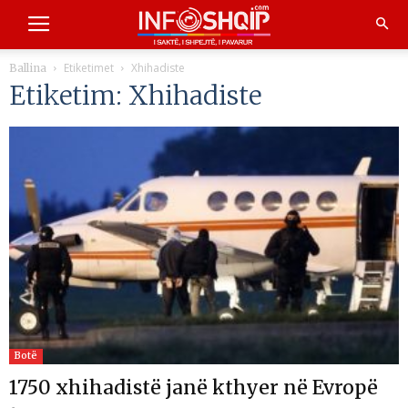
Etiketimet
Xhihadiste
Ballina
Etiketim: Xhihadiste
Botë
1750 xhihadistë janë kthyer në Evropë