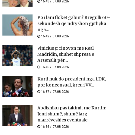
16:43 / 07.08.2026
Po i lani flokët gabim? Rregulli 60-
sekondësh që ndryshon gjithçka
nga...
16:42 / 07.08.2026
Vinicius Jr rinovon me Real
Madridin, shuhet shpresa e
Arsenalit për...
16:40 / 07.08.2026
Kurti nuk do president nga LDK,
por koncensual, kreu i VV...
16:37 / 07.08.2026
Abdixhiku pas takimit me Kurtin:
Jemi shumë, shumë larg
marrëveshjes eventuale
16:36 / 07.08.2026