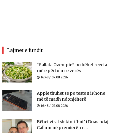
Lajmet e fundit
“Sallata Ozempic” po bëhet receta
më e përfolur e verës
16:48 / 07.08.2026
Apple thuhet se po teston iPhone
më të madh ndonjëherë
16:45 / 07.08.2026
Bëhet viral shikimi ‘hot’ i Duas ndaj
Callum në premierën e...