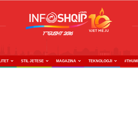
LITET
STIL JETESE
MAGAZINA
TEKNOLOGJI
#THUM
INFOSHQIP.COM