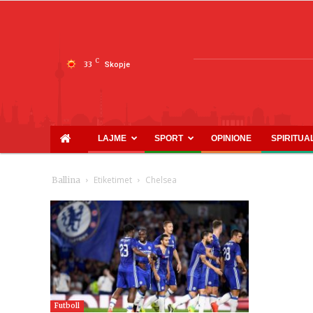
C
33
Skopje
LAJME
SPORT
OPINIONE
SPIRITUA
Etiketimet
Chelsea
Ballina
Futboll