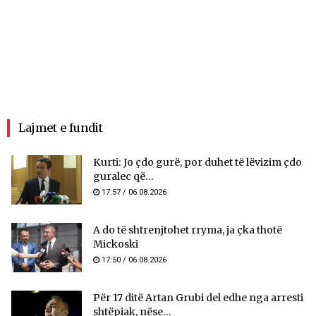
Lajmet e fundit
Kurti: Jo çdo gurë, por duhet të lëvizim çdo
guralec që...
17:57 / 06.08.2026
A do të shtrenjtohet rryma, ja çka thotë
Mickoski
17:50 / 06.08.2026
Për 17 ditë Artan Grubi del edhe nga arresti
shtëpiak, nëse...