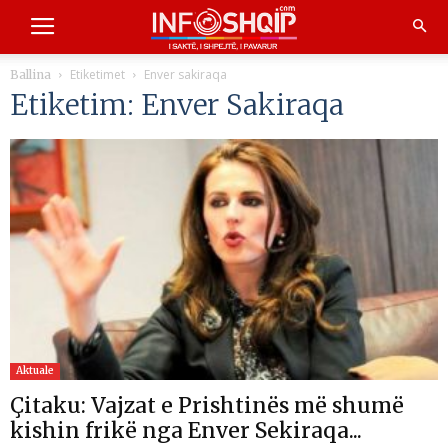
Etiketimet
Enver sakiraqa
Ballina
Etiketim: Enver Sakiraqa
Aktuale
Çitaku: Vajzat e Prishtinës më shumë
kishin frikë nga Enver Sekiraqa...