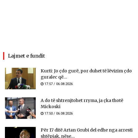
Lajmet e fundit
Kurti: Jo çdo gurë, por duhet të lëvizim çdo
guralec që...
17:57 / 06.08.2026
A do të shtrenjtohet rryma, ja çka thotë
Mickoski
17:50 / 06.08.2026
Për 17 ditë Artan Grubi del edhe nga arresti
shtëpiak, nëse...