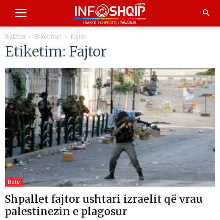
Etiketimet
Fajtor
Ballina
Etiketim: Fajtor
Botë
Shpallet fajtor ushtari izraelit që vrau
palestinezin e plagosur