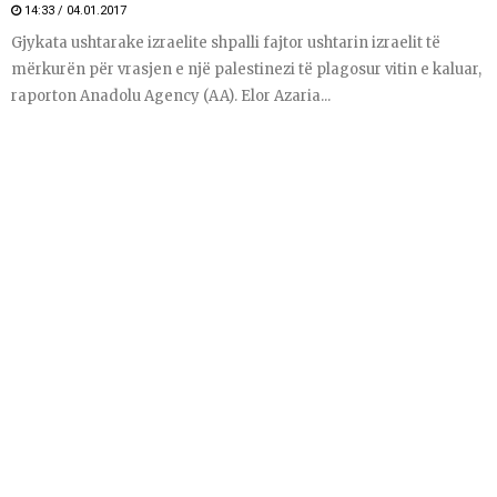
14:33 / 04.01.2017
Gjykata ushtarake izraelite shpalli fajtor ushtarin izraelit të
mërkurën për vrasjen e një palestinezi të plagosur vitin e kaluar,
raporton Anadolu Agency (AA). Elor Azaria...