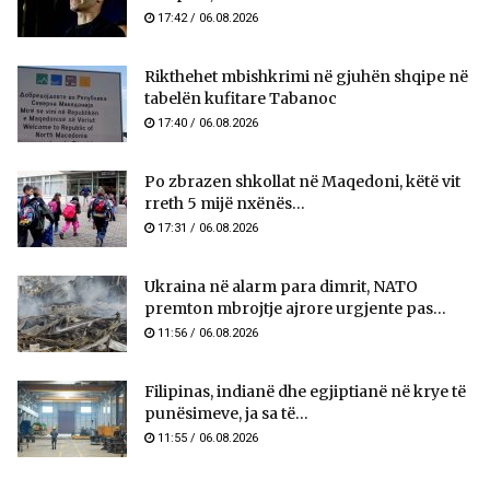
17:42 / 06.08.2026
Rikthehet mbishkrimi në gjuhën shqipe në
tabelën kufitare Tabanoc
17:40 / 06.08.2026
Po zbrazen shkollat në Maqedoni, këtë vit
rreth 5 mijë nxënës...
17:31 / 06.08.2026
Ukraina në alarm para dimrit, NATO
premton mbrojtje ajrore urgjente pas...
11:56 / 06.08.2026
Filipinas, indianë dhe egjiptianë në krye të
punësimeve, ja sa të...
11:55 / 06.08.2026