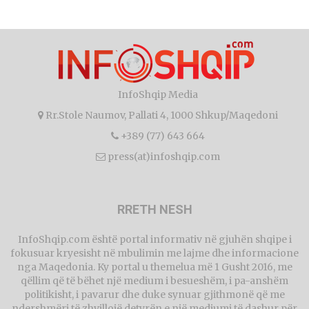
InfoShqip Media
Rr.Stole Naumov, Pallati 4, 1000 Shkup/Maqedoni
+389 (77) 643 664
press(at)infoshqip.com
RRETH NESH
InfoShqip.com është portal informativ në gjuhën shqipe i
fokusuar kryesisht në mbulimin me lajme dhe informacione
nga Maqedonia. Ky portal u themelua më 1 Gusht 2016, me
qëllim që të bëhet një medium i besueshëm, i pa-anshëm
politikisht, i pavarur dhe duke synuar gjithmonë që me
ndershmëri të zhvillojë detyrën e një mediumi të dashur për