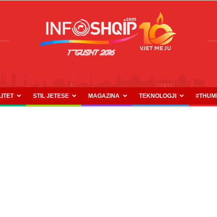
LITET
STIL JETESE
MAGAZINA
TEKNOLOGJI
#THUM
INFOSHQIP.COM