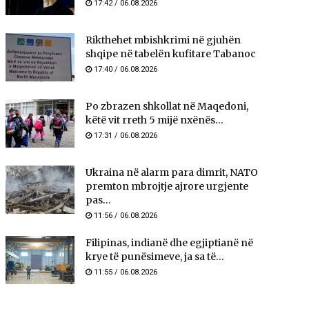
17:42 / 06.08.2026
Rikthehet mbishkrimi në gjuhën
shqipe në tabelën kufitare Tabanoc
17:40 / 06.08.2026
Po zbrazen shkollat në Maqedoni,
këtë vit rreth 5 mijë nxënës...
17:31 / 06.08.2026
Ukraina në alarm para dimrit, NATO
premton mbrojtje ajrore urgjente
pas...
11:56 / 06.08.2026
Filipinas, indianë dhe egjiptianë në
krye të punësimeve, ja sa të...
11:55 / 06.08.2026