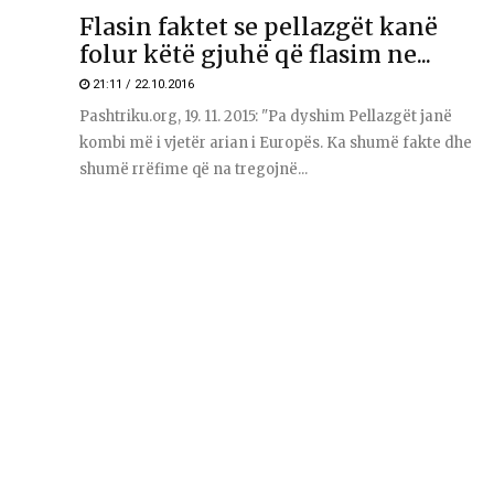
Flasin faktet se pellazgët kanë
folur këtë gjuhë që flasim ne...
21:11 / 22.10.2016
Pashtriku.org, 19. 11. 2015: "Pa dyshim Pellazgët janë
kombi më i vjetër arian i Europës. Ka shumë fakte dhe
shumë rrëfime që na tregojnë...