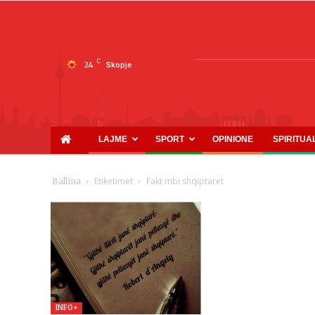
C
24
Skopje
LAJME
SPORT
OPINIONE
SPIRITUA
Etiketimet
Fakt mbi shqiptaret
Ballina
INFO+