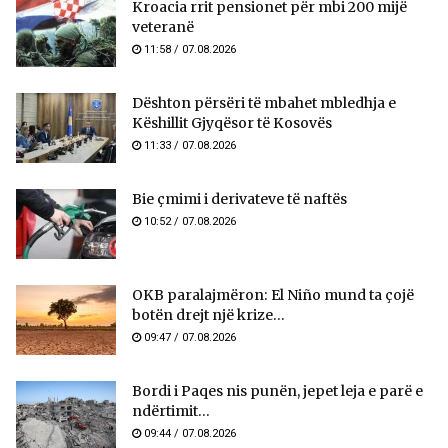
Kroacia rrit pensionet për mbi 200 mijë
veteranë
11:58 / 07.08.2026
​Dështon përsëri të mbahet mbledhja e
Këshillit Gjyqësor të Kosovës
11:33 / 07.08.2026
Bie çmimi i derivateve të naftës
10:52 / 07.08.2026
OKB paralajmëron: El Niño mund ta çojë
botën drejt një krize...
09:47 / 07.08.2026
Bordi i Paqes nis punën, jepet leja e parë e
ndërtimit...
09:44 / 07.08.2026