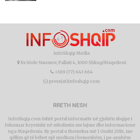
InfoShqip Media
Rr.Stole Naumov, Pallati 4, 1000 Shkup/Maqedoni
+389 (77) 643 664
press(at)infoshqip.com
RRETH NESH
InfoShqip.com është portal informativ në gjuhën shqipe i
fokusuar kryesisht në mbulimin me lajme dhe informacione
nga Maqedonia. Ky portal u themelua më 1 Gusht 2016, me
qëllim që të bëhet një medium i besueshëm, i pa-anshëm