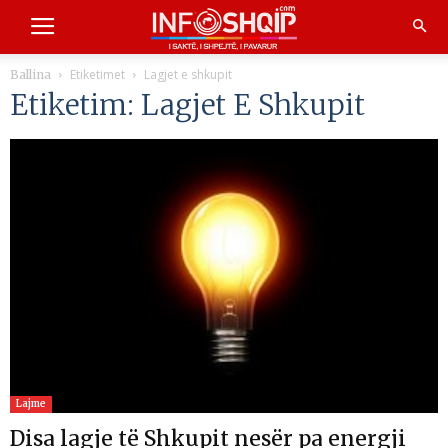
Etiketimet
Lagjet e shkupit
Ballina
Etiketim: Lagjet E Shkupit
Lajme
Disa lagje të Shkupit nesër pa energji