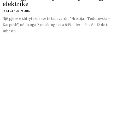
elektrike
14:24 / 20.09.2016
Një pjesë e shfrytëzuesve të bulevardit “Hristijan Todorovski –
Karposh”, nënrruga 2 nesër nga ora 8:15 e deri në orën 12 do të
mbesin...