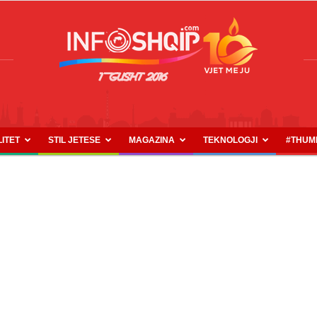
LITET
STIL JETESE
MAGAZINA
TEKNOLOGJI
#THUM
INFOSHQIP.COM