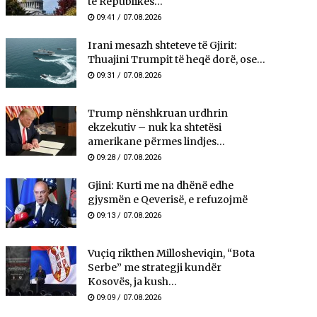
të Republikës...
09:41 / 07.08.2026
Irani mesazh shteteve të Gjirit:
Thuajini Trumpit të heqë dorë, ose...
09:31 / 07.08.2026
Trump nënshkruan urdhrin
ekzekutiv – nuk ka shtetësi
amerikane përmes lindjes...
09:28 / 07.08.2026
Gjini: Kurti me na dhënë edhe
gjysmën e Qeverisë, e refuzojmë
09:13 / 07.08.2026
Vuçiq rikthen Millosheviqin, “Bota
Serbe” me strategji kundër
Kosovës, ja kush...
09:09 / 07.08.2026