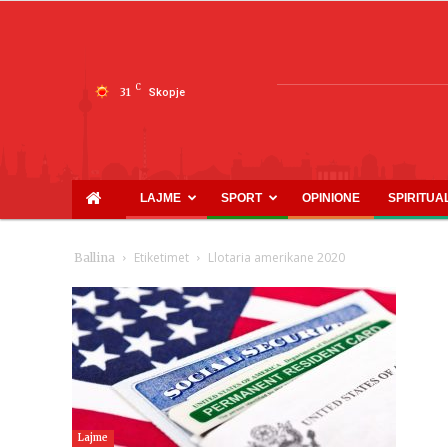
C
31
Skopje
LAJME
SPORT
OPINIONE
SPIRITUA
Etiketimet
Llotaria amerikane 2020
Ballina
Lajme