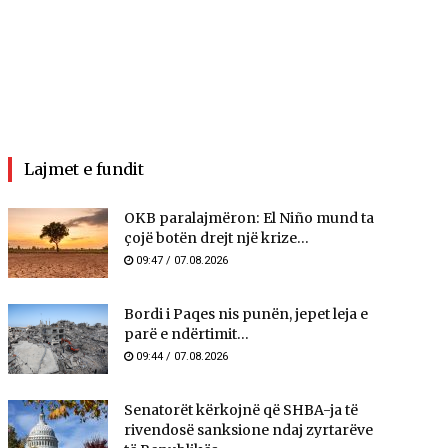
Lajmet e fundit
OKB paralajmëron: El Niño mund ta
çojë botën drejt një krize...
09:47 / 07.08.2026
Bordi i Paqes nis punën, jepet leja e
parë e ndërtimit...
09:44 / 07.08.2026
Senatorët kërkojnë që SHBA-ja të
rivendosë sanksione ndaj zyrtarëve