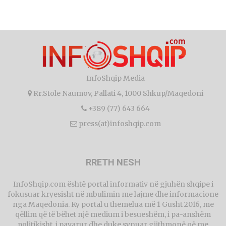
InfoShqip Media
Rr.Stole Naumov, Pallati 4, 1000 Shkup/Maqedoni
+389 (77) 643 664
press(at)infoshqip.com
RRETH NESH
InfoShqip.com është portal informativ në gjuhën shqipe i
fokusuar kryesisht në mbulimin me lajme dhe informacione
nga Maqedonia. Ky portal u themelua më 1 Gusht 2016, me
qëllim që të bëhet një medium i besueshëm, i pa-anshëm
politikisht, i pavarur dhe duke synuar gjithmonë që me