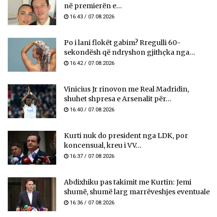
në premierën e...
16:43 / 07.08.2026
Po i lani flokët gabim? Rregulli 60-
sekondësh që ndryshon gjithçka nga...
16:42 / 07.08.2026
Vinicius Jr rinovon me Real Madridin,
shuhet shpresa e Arsenalit për...
16:40 / 07.08.2026
Kurti nuk do president nga LDK, por
koncensual, kreu i VV...
16:37 / 07.08.2026
Abdixhiku pas takimit me Kurtin: Jemi
shumë, shumë larg marrëveshjes eventuale
16:36 / 07.08.2026