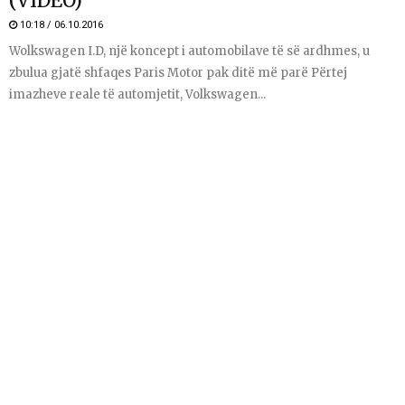
(VIDEO)
10:18 / 06.10.2016
Wolkswagen I.D, një koncept i automobilave të së ardhmes, u
zbulua gjatë shfaqes Paris Motor pak ditë më parë Përtej
imazheve reale të automjetit, Volkswagen...