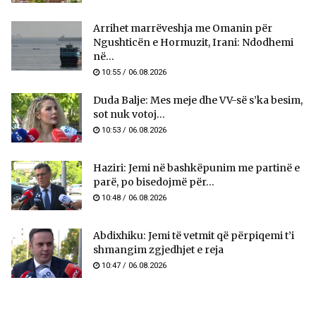
Arrihet marrëveshja me Omanin për
Ngushticën e Hormuzit, Irani: Ndodhemi
në...
10:55 / 06.08.2026
Duda Balje: Mes meje dhe VV-së s’ka besim,
sot nuk votoj...
10:53 / 06.08.2026
Haziri: Jemi në bashkëpunim me partinë e
parë, po bisedojmë për...
10:48 / 06.08.2026
Abdixhiku: Jemi të vetmit që përpiqemi t’i
shmangim zgjedhjet e reja
10:47 / 06.08.2026