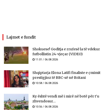
Lajmet e fundit
Shokuese! Goditja e rrufesë la të vdekur
futbollistin 24-vjeçar (VIDEO)
11:01 / 06.08.2026
Shqiptarja Elona Latifi finaliste e çmimit
prestigjioz të BBC-së në Britani
10:58 / 06.08.2026
Ky është vendi më i mirë në botë për t’u
zhvendosur...
10:56 / 06.08.2026