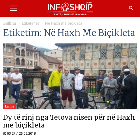
Etiketimet
Në Haxh me biçikleta
Ballina
Etiketim: Në Haxh Me Biçikleta
Lajme
Dy të rinj nga Tetova nisen për në Haxh
me biçikleta
03:27 / 25.06.2018