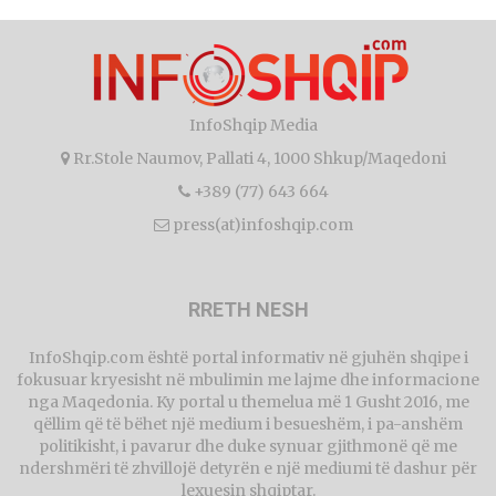
InfoShqip Media
Rr.Stole Naumov, Pallati 4, 1000 Shkup/Maqedoni
+389 (77) 643 664
press(at)infoshqip.com
RRETH NESH
InfoShqip.com është portal informativ në gjuhën shqipe i
fokusuar kryesisht në mbulimin me lajme dhe informacione
nga Maqedonia. Ky portal u themelua më 1 Gusht 2016, me
qëllim që të bëhet një medium i besueshëm, i pa-anshëm
politikisht, i pavarur dhe duke synuar gjithmonë që me
ndershmëri të zhvillojë detyrën e një mediumi të dashur për
lexuesin shqiptar.