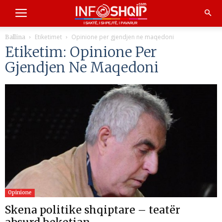
Etiketimet
Opinione per gjendjen ne maqedoni
Ballina
Etiketim: Opinione Per
Gjendjen Ne Maqedoni
Opinione
Skena politike shqiptare – teatër