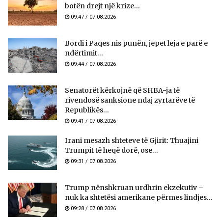
botën drejt një krize...
09:47 / 07.08.2026
Bordi i Paqes nis punën, jepet leja e parë e
ndërtimit...
09:44 / 07.08.2026
Senatorët kërkojnë që SHBA-ja të
rivendosë sanksione ndaj zyrtarëve të
Republikës...
09:41 / 07.08.2026
Irani mesazh shteteve të Gjirit: Thuajini
Trumpit të heqë dorë, ose...
09:31 / 07.08.2026
Trump nënshkruan urdhrin ekzekutiv –
nuk ka shtetësi amerikane përmes lindjes...
09:28 / 07.08.2026