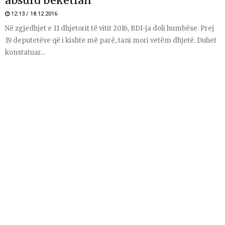
absurd beketian
12:13 / 18.12.2016
Në zgjedhjet e 11 dhjetorit të vitit 2016, BDI-ja doli humbëse. Prej
19 deputetëve që i kishte më parë, tani mori vetëm dhjetë. Duhet
konstatuar...