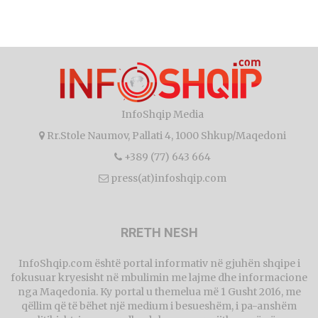
InfoShqip Media
Rr.Stole Naumov, Pallati 4, 1000 Shkup/Maqedoni
+389 (77) 643 664
press(at)infoshqip.com
RRETH NESH
InfoShqip.com është portal informativ në gjuhën shqipe i
fokusuar kryesisht në mbulimin me lajme dhe informacione
nga Maqedonia. Ky portal u themelua më 1 Gusht 2016, me
qëllim që të bëhet një medium i besueshëm, i pa-anshëm