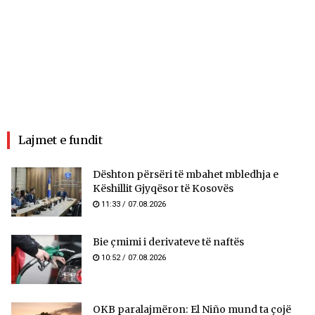
Lajmet e fundit
​Dështon përsëri të mbahet mbledhja e
Këshillit Gjyqësor të Kosovës
11:33 / 07.08.2026
Bie çmimi i derivateve të naftës
10:52 / 07.08.2026
OKB paralajmëron: El Niño mund ta çojë