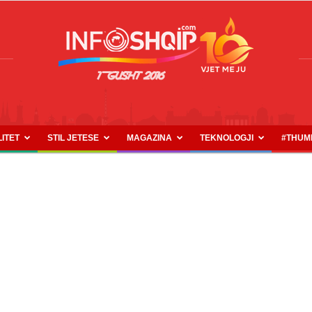
LITET
STIL JETESE
MAGAZINA
TEKNOLOGJI
#THUM
INFOSHQIP.COM