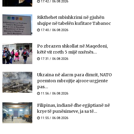
17:42 / 06.08.2026
Rikthehet mbishkrimi në gjuhën
shqipe në tabelën kufitare Tabanoc
17:40 / 06.08.2026
Po zbrazen shkollat në Maqedoni,
këtë vit rreth 5 mijë nxënës...
17:31 / 06.08.2026
Ukraina në alarm para dimrit, NATO
premton mbrojtje ajrore urgjente
pas...
11:56 / 06.08.2026
Filipinas, indianë dhe egjiptianë në
krye të punësimeve, ja sa të...
11:55 / 06.08.2026