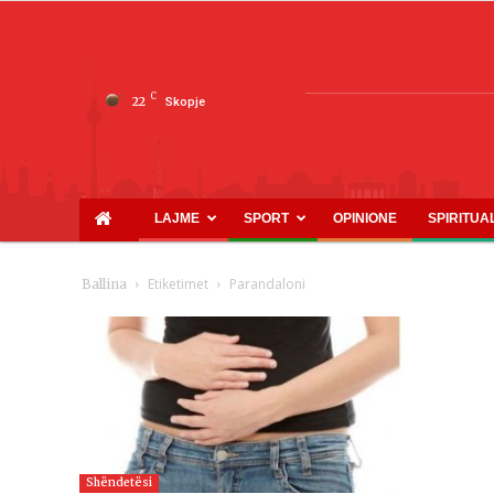
C
22
Skopje
LAJME
SPORT
OPINIONE
SPIRITUA
Etiketimet
Parandaloni
Ballina
Shëndetësi