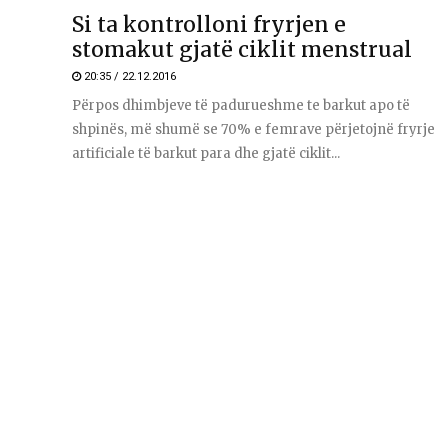
Si ta kontrolloni fryrjen e
stomakut gjatë ciklit menstrual
20:35 / 22.12.2016
Përpos dhimbjeve të padurueshme te barkut apo të
shpinës, më shumë se 70% e femrave përjetojnë fryrje
artificiale të barkut para dhe gjatë ciklit...