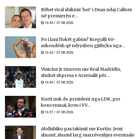
Bëhet viral shikimi ‘hot’ i Duas ndaj Callum
në premierën e...
16:43 / 07.08.2026
Po i lani flokët gabim? Rregulli 60-
sekondësh që ndryshon gjithçka nga...
16:42 / 07.08.2026
Vinicius Jr rinovon me Real Madridin,
shuhet shpresa e Arsenalit për...
16:40 / 07.08.2026
Kurti nuk do president nga LDK, por
koncensual, kreu i VV...
16:37 / 07.08.2026
Abdixhiku pas takimit me Kurtin: Jemi
shumë, shumë larg marrëveshjes eventuale