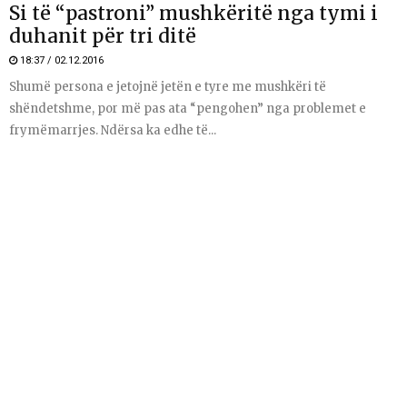
Si të “pastroni” mushkëritë nga tymi i
duhanit për tri ditë
18:37 / 02.12.2016
Shumë persona e jetojnë jetën e tyre me mushkëri të
shëndetshme, por më pas ata “pengohen” nga problemet e
frymëmarrjes. Ndërsa ka edhe të...