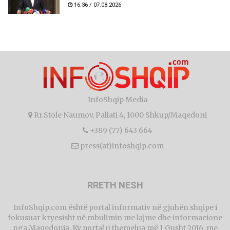
16:36 / 07.08.2026
InfoShqip Media
Rr.Stole Naumov, Pallati 4, 1000 Shkup/Maqedoni
+389 (77) 643 664
press(at)infoshqip.com
RRETH NESH
InfoShqip.com është portal informativ në gjuhën shqipe i
fokusuar kryesisht në mbulimin me lajme dhe informacione
nga Maqedonia. Ky portal u themelua më 1 Gusht 2016, me