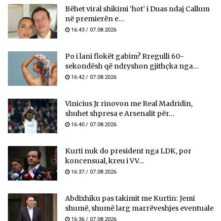
Bëhet viral shikimi ‘hot’ i Duas ndaj Callum
në premierën e...
16:43 / 07.08.2026
Po i lani flokët gabim? Rregulli 60-
sekondësh që ndryshon gjithçka nga...
16:42 / 07.08.2026
Vinicius Jr rinovon me Real Madridin,
shuhet shpresa e Arsenalit për...
16:40 / 07.08.2026
Kurti nuk do president nga LDK, por
koncensual, kreu i VV...
16:37 / 07.08.2026
Abdixhiku pas takimit me Kurtin: Jemi
shumë, shumë larg marrëveshjes eventuale
16:36 / 07.08.2026