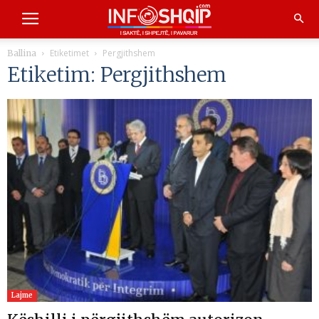
Etiketimet
Pergjithshem
Ballina
Etiketim: Pergjithshem
Lajme