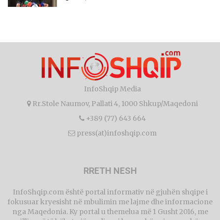
InfoShqip Media
Rr.Stole Naumov, Pallati 4, 1000 Shkup/Maqedoni
+389 (77) 643 664
press(at)infoshqip.com
RRETH NESH
InfoShqip.com është portal informativ në gjuhën shqipe i
fokusuar kryesisht në mbulimin me lajme dhe informacione
nga Maqedonia. Ky portal u themelua më 1 Gusht 2016, me