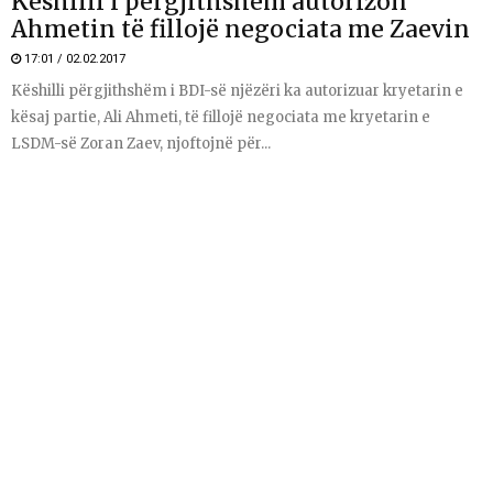
Këshilli i përgjithshëm autorizon
Ahmetin të fillojë negociata me Zaevin
17:01 / 02.02.2017
Këshilli përgjithshëm i BDI-së njëzëri ka autorizuar kryetarin e
kësaj partie, Ali Ahmeti, të fillojë negociata me kryetarin e
LSDM-së Zoran Zaev, njoftojnë për...