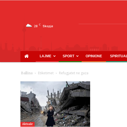
C
28
Skopje
LAJME
SPORT
OPINIONE
SPIRITUA
Etiketimet
Refugjatet ne gaza
Ballina
Aktuale