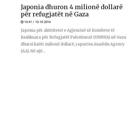
Japonia dhuron 4 milionë dollarë
për refugjatët në Gaza
10:41 / 10.10.2016
Japonia për aktivitetet e Agjencisë së Kombeve të
Bashkuara për Refugjatët Palestinezë (UNRWA) në Gaza
dhuroi katër milionë dollarë, raporton Anadolu Agency
(AA). Në një...