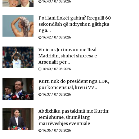
16:43 / 07.08.2026
Po i lani flokët gabim? Rregulli 60-
sekondësh që ndryshon gjithçka
nga...
16:42 / 07.08.2026
Vinicius Jr rinovon me Real
Madridin, shuhet shpresa e
Arsenalit për...
16:40 / 07.08.2026
Kurti nuk do president nga LDK,
por koncensual, kreu i VV...
16:37 / 07.08.2026
Abdixhiku pas takimit me Kurtin:
Jemi shumë, shumë larg
marrëveshjes eventuale
16:36 / 07.08.2026