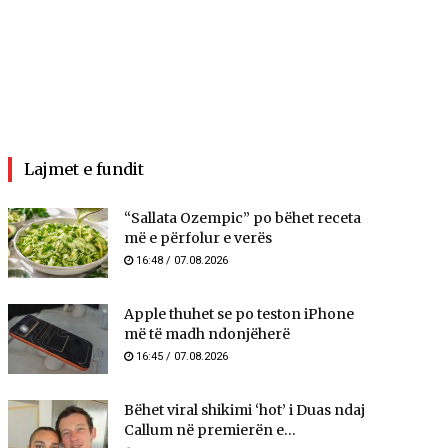
Lajmet e fundit
“Sallata Ozempic” po bëhet receta
më e përfolur e verës
16:48 / 07.08.2026
Apple thuhet se po teston iPhone
më të madh ndonjëherë
16:45 / 07.08.2026
Bëhet viral shikimi ‘hot’ i Duas ndaj
Callum në premierën e...