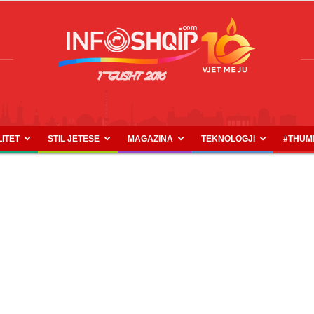
LITET
STIL JETESE
MAGAZINA
TEKNOLOGJI
#THUM
INFOSHQIP.COM