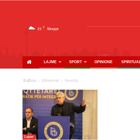
C
25
Skopje
LAJME
SPORT
OPINIONE
SPIRITUA
Etiketimet
Revolta
Ballina
Lajme