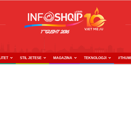
LITET
STIL JETESE
MAGAZINA
TEKNOLOGJI
#THUM
INFOSHQIP.COM