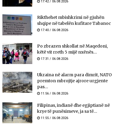
17:42 / 06.08.2026
Rikthehet mbishkrimi në gjuhën
shqipe në tabelën kufitare Tabanoc
17:40 / 06.08.2026
Po zbrazen shkollat në Maqedoni,
këtë vit rreth 5 mijë nxënës...
17:31 / 06.08.2026
Ukraina në alarm para dimrit, NATO
premton mbrojtje ajrore urgjente
pas...
11:56 / 06.08.2026
Filipinas, indianë dhe egjiptianë në
krye të punësimeve, ja sa të...
11:55 / 06.08.2026