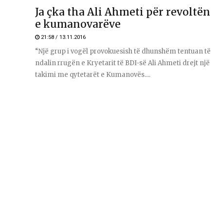
Ja çka tha Ali Ahmeti për revoltën
e kumanovarëve
21:58 / 13.11.2016
“Një grup i vogël provokuesish të dhunshëm tentuan të
ndalin rrugën e Kryetarit të BDI-së Ali Ahmeti drejt një
takimi me qytetarët e Kumanovës....