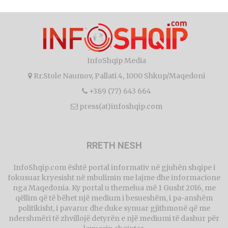
InfoShqip Media
Rr.Stole Naumov, Pallati 4, 1000 Shkup/Maqedoni
+389 (77) 643 664
press(at)infoshqip.com
RRETH NESH
InfoShqip.com është portal informativ në gjuhën shqipe i
fokusuar kryesisht në mbulimin me lajme dhe informacione
nga Maqedonia. Ky portal u themelua më 1 Gusht 2016, me
qëllim që të bëhet një medium i besueshëm, i pa-anshëm
politikisht, i pavarur dhe duke synuar gjithmonë që me
ndershmëri të zhvillojë detyrën e një mediumi të dashur për