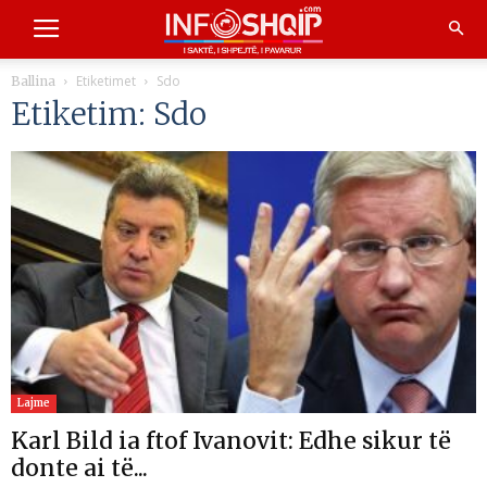
Etiketimet
Sdo
Ballina
Etiketim: Sdo
Lajme
Karl Bild ia ftof Ivanovit: Edhe sikur të
donte ai të...