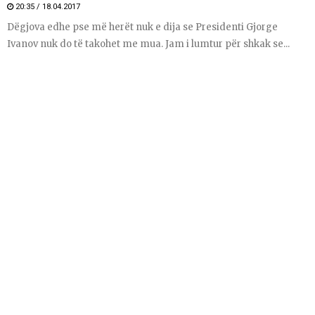
20:35 / 18.04.2017
Dëgjova edhe pse më herët nuk e dija se Presidenti Gjorge
Ivanov nuk do të takohet me mua. Jam i lumtur për shkak se...