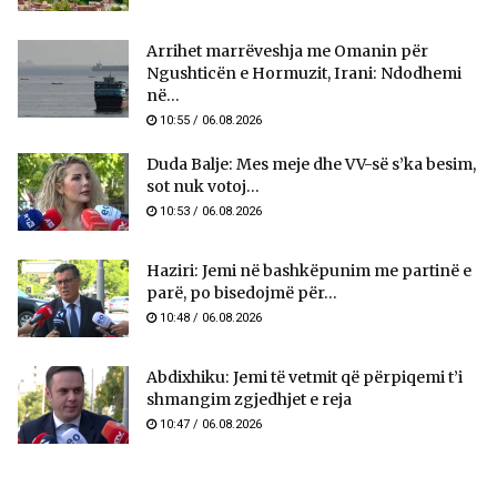
Arrihet marrëveshja me Omanin për
Ngushticën e Hormuzit, Irani: Ndodhemi
në...
10:55 / 06.08.2026
Duda Balje: Mes meje dhe VV-së s’ka besim,
sot nuk votoj...
10:53 / 06.08.2026
Haziri: Jemi në bashkëpunim me partinë e
parë, po bisedojmë për...
10:48 / 06.08.2026
Abdixhiku: Jemi të vetmit që përpiqemi t’i
shmangim zgjedhjet e reja
10:47 / 06.08.2026