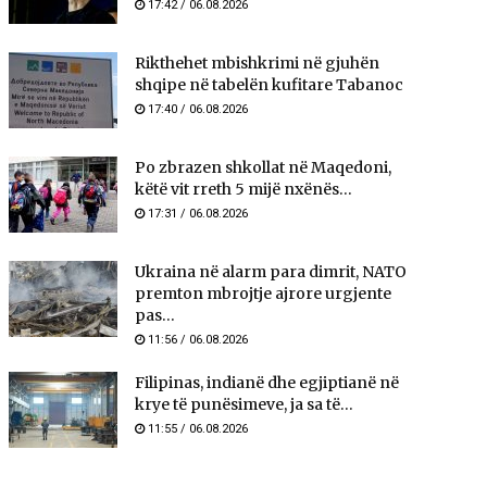
17:42 / 06.08.2026
Rikthehet mbishkrimi në gjuhën
shqipe në tabelën kufitare Tabanoc
17:40 / 06.08.2026
Po zbrazen shkollat në Maqedoni,
këtë vit rreth 5 mijë nxënës...
17:31 / 06.08.2026
Ukraina në alarm para dimrit, NATO
premton mbrojtje ajrore urgjente
pas...
11:56 / 06.08.2026
Filipinas, indianë dhe egjiptianë në
krye të punësimeve, ja sa të...
11:55 / 06.08.2026