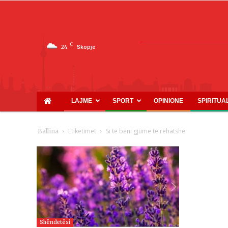
C
24
Skopje
LAJME
SPORT
OPINIONE
SPIRITUA
Etiketimet
Si te beni gjume te rehatshe
Ballina
Shëndetësi