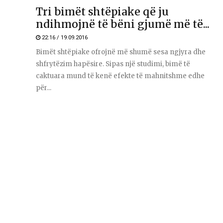
Tri bimët shtëpiake që ju
ndihmojnë të bëni gjumë më të...
22:16 / 19.09.2016
Bimët shtëpiake ofrojnë më shumë sesa ngjyra dhe
shfrytëzim hapësire. Sipas një studimi, bimë të
caktuara mund të kenë efekte të mahnitshme edhe
për...