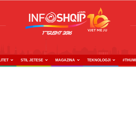
LITET
STIL JETESE
MAGAZINA
TEKNOLOGJI
#THUM
INFOSHQIP.COM