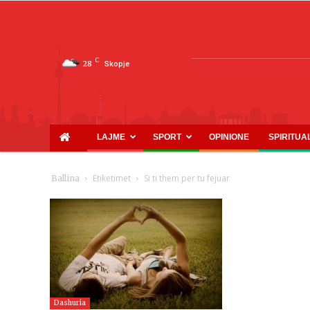
C
28
Skopje
LAJME
SPORT
OPINIONE
SPIRITUA
Etiketimet
Si ti them per tu fejuar
Ballina
Dashuria