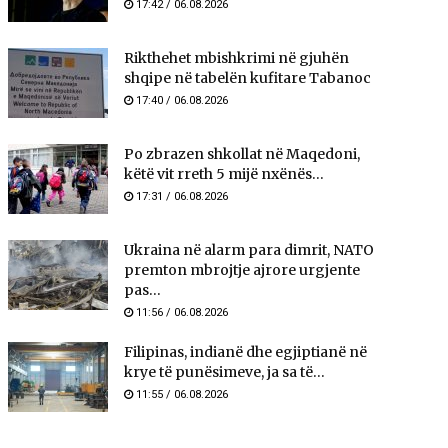
17:42 / 06.08.2026
Rikthehet mbishkrimi në gjuhën
shqipe në tabelën kufitare Tabanoc
17:40 / 06.08.2026
Po zbrazen shkollat në Maqedoni,
këtë vit rreth 5 mijë nxënës...
17:31 / 06.08.2026
Ukraina në alarm para dimrit, NATO
premton mbrojtje ajrore urgjente
pas...
11:56 / 06.08.2026
Filipinas, indianë dhe egjiptianë në
krye të punësimeve, ja sa të...
11:55 / 06.08.2026