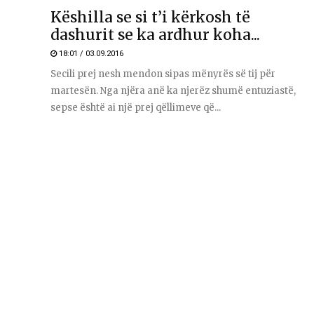
Këshilla se si t’i kërkosh të
dashurit se ka ardhur koha...
18:01 / 03.09.2016
Secili prej nesh mendon sipas mënyrës së tij për
martesën. Nga njëra anë ka njerëz shumë entuziastë,
sepse është ai një prej qëllimeve që...