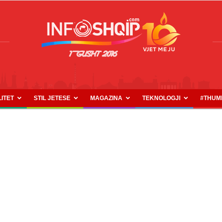
LITET
STIL JETESE
MAGAZINA
TEKNOLOGJI
#THUM
INFOSHQIP.COM