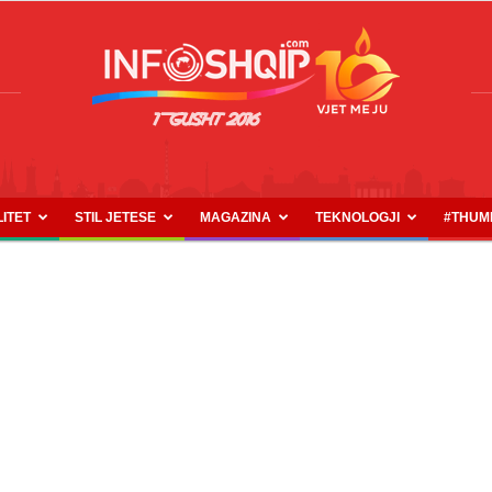
LITET
STIL JETESE
MAGAZINA
TEKNOLOGJI
#THUM
INFOSHQIP.COM