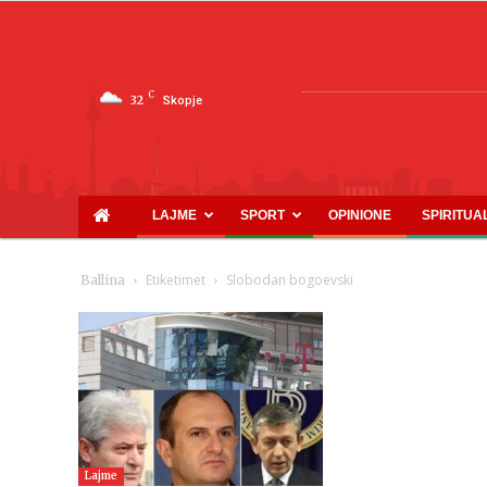
C
32
Skopje
LAJME
SPORT
OPINIONE
SPIRITUA
Etiketimet
Slobodan bogoevski
Ballina
Lajme