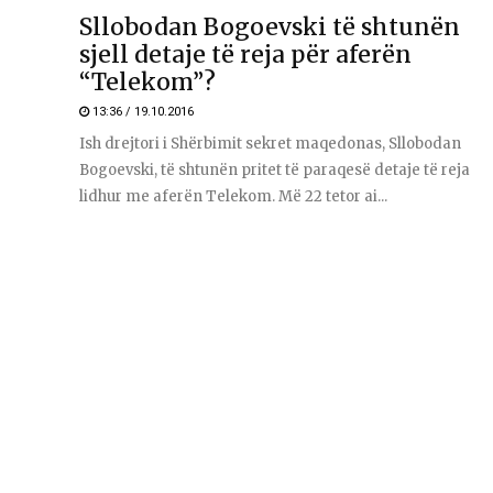
Sllobodan Bogoevski të shtunën
sjell detaje të reja për aferën
“Telekom”?
13:36 / 19.10.2016
Ish drejtori i Shërbimit sekret maqedonas, Sllobodan
Bogoevski, të shtunën pritet të paraqesë detaje të reja
lidhur me aferën Telekom. Më 22 tetor ai...