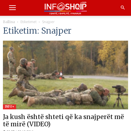
Etiketimet
Snajper
Ballina
Etiketim: Snajper
INFO+
Ja kush është shteti që ka snajperët më
të mirë (VIDEO)