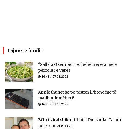
Lajmet e fundit
“Sallata Ozempic” po bëhet receta më e
përfolur e verës
16:48 / 07.08.2026
Apple thuhet se po teston iPhone më të
madh ndonjëherë
16:45 / 07.08.2026
Bëhet viral shikimi ‘hot’ i Duas ndaj Callum
në premierën e...