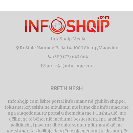
InfoShqip Media
Rr.Stole Naumov, Pallati 4, 1000 Shkup/Maqedoni
+389 (77) 643 664
press(at)infoshqip.com
RRETH NESH
InfoShqip.com është portal informativ në gjuhën shqipe i
fokusuar kryesisht në mbulimin me lajme dhe informacione
nga Maqedonia. Ky portal u themelua më 1 Gusht 2016, me
qëllim që të bëhet një medium i besueshëm, i pa-anshëm
politikisht, i pavarur dhe duke synuar gjithmonë që me
ndershmëri të zhvillojë detyrën e një mediumi të dashur për