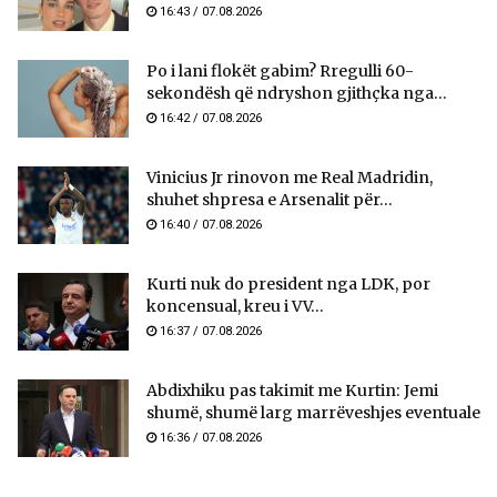
16:43 / 07.08.2026
Po i lani flokët gabim? Rregulli 60-
sekondësh që ndryshon gjithçka nga...
16:42 / 07.08.2026
Vinicius Jr rinovon me Real Madridin,
shuhet shpresa e Arsenalit për...
16:40 / 07.08.2026
Kurti nuk do president nga LDK, por
koncensual, kreu i VV...
16:37 / 07.08.2026
Abdixhiku pas takimit me Kurtin: Jemi
shumë, shumë larg marrëveshjes eventuale
16:36 / 07.08.2026