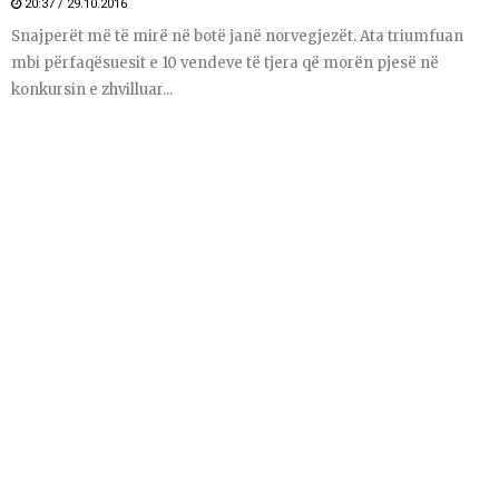
20:37 / 29.10.2016
Snajperët më të mirë në botë janë norvegjezët. Ata triumfuan
mbi përfaqësuesit e 10 vendeve të tjera që morën pjesë në
konkursin e zhvilluar...