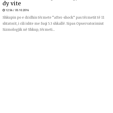
dy vite
12:56 / 05.10.2016
Shkupin po e dridhin tërmete “after-shock” pas tërmetit të 11
shtatorit, i cili ishte me fuqi 5.3 shkallë. Sipas Opservatorimiut
Sizmologjik në Shkup, tërmeti...