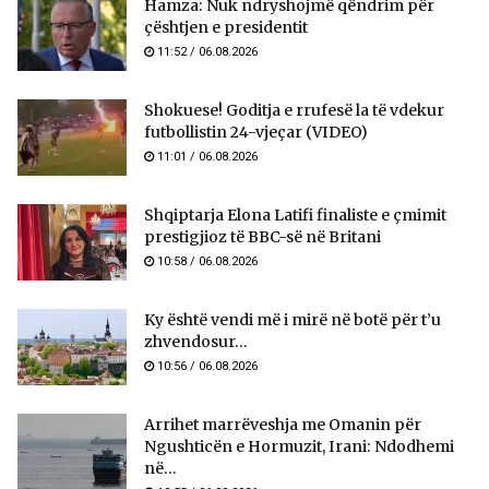
Hamza: Nuk ndryshojmë qëndrim për
çështjen e presidentit
11:52 / 06.08.2026
Shokuese! Goditja e rrufesë la të vdekur
futbollistin 24-vjeçar (VIDEO)
11:01 / 06.08.2026
Shqiptarja Elona Latifi finaliste e çmimit
prestigjioz të BBC-së në Britani
10:58 / 06.08.2026
Ky është vendi më i mirë në botë për t’u
zhvendosur...
10:56 / 06.08.2026
Arrihet marrëveshja me Omanin për
Ngushticën e Hormuzit, Irani: Ndodhemi
në...