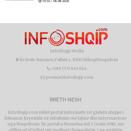
10:55 / 06.08.2026
InfoShqip Media
Rr.Stole Naumov, Pallati 4, 1000 Shkup/Maqedoni
+389 (77) 643 664
press(at)infoshqip.com
RRETH NESH
InfoShqip.com është portal informativ në gjuhën shqipe i
fokusuar kryesisht në mbulimin me lajme dhe informacione
nga Maqedonia. Ky portal u themelua më 1 Gusht 2016, me
qëllim që të bëhet një medium i besueshëm, i pa-anshëm