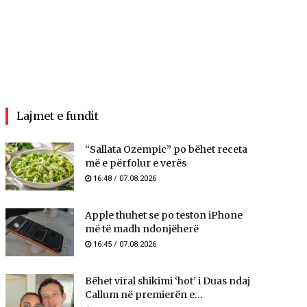
Lajmet e fundit
“Sallata Ozempic” po bëhet receta
më e përfolur e verës
16:48 / 07.08.2026
Apple thuhet se po teston iPhone
më të madh ndonjëherë
16:45 / 07.08.2026
Bëhet viral shikimi ‘hot’ i Duas ndaj
Callum në premierën e...