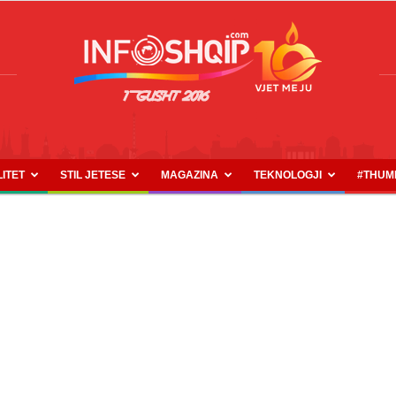
LITET
STIL JETESE
MAGAZINA
TEKNOLOGJI
#THUM
INFOSHQIP.COM