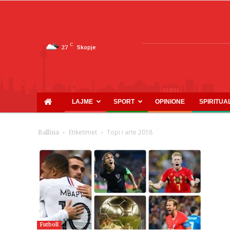
C
27
Skopje
LAJME
SPORT
OPINIONE
SPIRITUA
Etiketimet
Topi i arte 2018
Ballina
Futboll