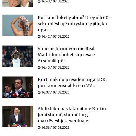
16:43 / 07.08.2026
Po i lani flokët gabim? Rregulli 60-
sekondësh që ndryshon gjithçka
nga...
16:42 / 07.08.2026
Vinicius Jr rinovon me Real
Madridin, shuhet shpresa e
Arsenalit për...
16:40 / 07.08.2026
Kurti nuk do president nga LDK,
por koncensual, kreu i VV...
16:37 / 07.08.2026
Abdixhiku pas takimit me Kurtin:
Jemi shumë, shumë larg
marrëveshjes eventuale
16:36 / 07.08.2026