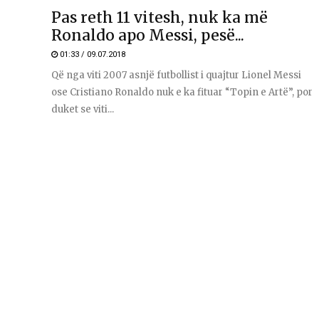
Pas reth 11 vitesh, nuk ka më
Ronaldo apo Messi, pesë...
01:33 / 09.07.2018
Që nga viti 2007 asnjë futbollist i quajtur Lionel Messi
ose Cristiano Ronaldo nuk e ka fituar “Topin e Artë”, por
duket se viti...