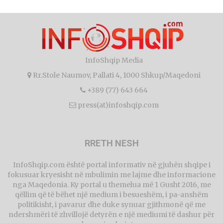
InfoShqip Media
Rr.Stole Naumov, Pallati 4, 1000 Shkup/Maqedoni
+389 (77) 643 664
press(at)infoshqip.com
RRETH NESH
InfoShqip.com është portal informativ në gjuhën shqipe i
fokusuar kryesisht në mbulimin me lajme dhe informacione
nga Maqedonia. Ky portal u themelua më 1 Gusht 2016, me
qëllim që të bëhet një medium i besueshëm, i pa-anshëm
politikisht, i pavarur dhe duke synuar gjithmonë që me
ndershmëri të zhvillojë detyrën e një mediumi të dashur për