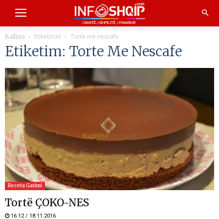
Etiketimet
Torte me nescafe
Ballina
Etiketim: Torte Me Nescafe
Receta Gatimi
Tortë ÇOKO-NES
16:12 / 18.11.2016