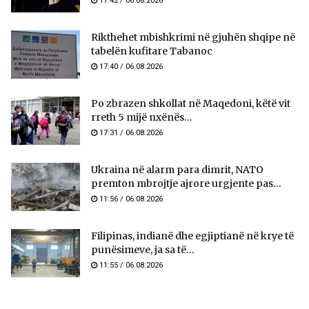
17:42 / 06.08.2026
Rikthehet mbishkrimi në gjuhën shqipe në
tabelën kufitare Tabanoc
17:40 / 06.08.2026
Po zbrazen shkollat në Maqedoni, këtë vit
rreth 5 mijë nxënës...
17:31 / 06.08.2026
Ukraina në alarm para dimrit, NATO
premton mbrojtje ajrore urgjente pas...
11:56 / 06.08.2026
Filipinas, indianë dhe egjiptianë në krye të
punësimeve, ja sa të...
11:55 / 06.08.2026