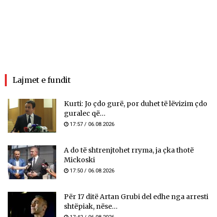
Lajmet e fundit
Kurti: Jo çdo gurë, por duhet të lëvizim çdo
guralec që...
17:57 / 06.08.2026
A do të shtrenjtohet rryma, ja çka thotë
Mickoski
17:50 / 06.08.2026
Për 17 ditë Artan Grubi del edhe nga arresti
shtëpiak, nëse...