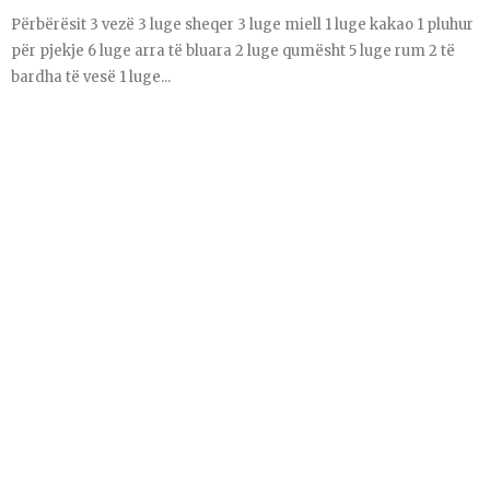
Përbërësit 3 vezë 3 luge sheqer 3 luge miell 1 luge kakao 1 pluhur
për pjekje 6 luge arra të bluara 2 luge qumësht 5 luge rum 2 të
bardha të vesë 1 luge...