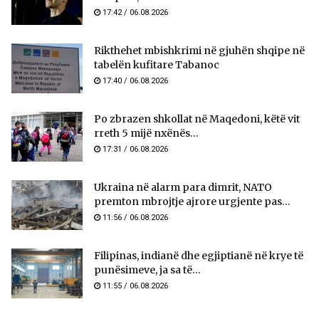
17:42 / 06.08.2026
Rikthehet mbishkrimi në gjuhën shqipe në
tabelën kufitare Tabanoc
17:40 / 06.08.2026
Po zbrazen shkollat në Maqedoni, këtë vit
rreth 5 mijë nxënës...
17:31 / 06.08.2026
Ukraina në alarm para dimrit, NATO
premton mbrojtje ajrore urgjente pas...
11:56 / 06.08.2026
Filipinas, indianë dhe egjiptianë në krye të
punësimeve, ja sa të...
11:55 / 06.08.2026