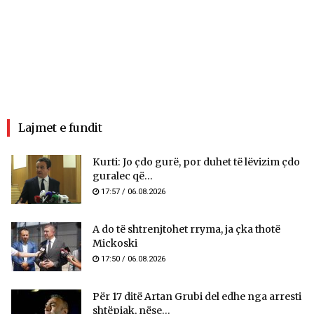
Lajmet e fundit
Kurti: Jo çdo gurë, por duhet të lëvizim çdo
guralec që...
17:57 / 06.08.2026
A do të shtrenjtohet rryma, ja çka thotë
Mickoski
17:50 / 06.08.2026
Për 17 ditë Artan Grubi del edhe nga arresti
shtëpiak, nëse...