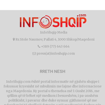
InfoShqip Media
Rr.Stole Naumov, Pallati 4, 1000 Shkup/Maqedoni
+389 (77) 643 664
press(at)infoshqip.com
RRETH NESH
InfoShqip.com është portal informativ në gjuhën shqipe i
fokusuar kryesisht në mbulimin me lajme dhe informacione
nga Maqedonia. Ky portal u themelua më 1 Gusht 2016, me
qëllim që të bëhet një medium i besueshëm, i pa-anshëm
politikisht, i pavarur dhe duke synuar gjithmonë që me