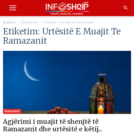
Etiketimet
Urtësitë e muajit te Ramazanit
Ballina
Etiketim: Urtësitë E Muajit Te
Ramazanit
Ramazani
Agjërimi i muajit të shenjtë të
Ramazanit dhe urtësitë e këtij...