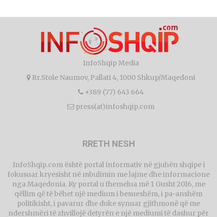
InfoShqip Media
Rr.Stole Naumov, Pallati 4, 1000 Shkup/Maqedoni
+389 (77) 643 664
press(at)infoshqip.com
RRETH NESH
InfoShqip.com është portal informativ në gjuhën shqipe i
fokusuar kryesisht në mbulimin me lajme dhe informacione
nga Maqedonia. Ky portal u themelua më 1 Gusht 2016, me
qëllim që të bëhet një medium i besueshëm, i pa-anshëm
politikisht, i pavarur dhe duke synuar gjithmonë që me
ndershmëri të zhvillojë detyrën e një mediumi të dashur për