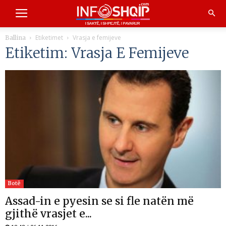
Etiketimet
Vrasja e femijeve
Ballina
Etiketim: Vrasja E Femijeve
Botë
Assad-in e pyesin se si fle natën më
gjithë vrasjet e...