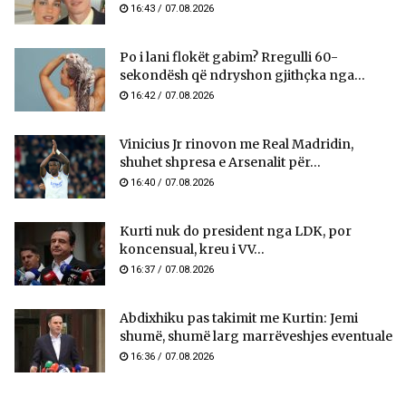
16:43 / 07.08.2026
Po i lani flokët gabim? Rregulli 60-
sekondësh që ndryshon gjithçka nga...
16:42 / 07.08.2026
Vinicius Jr rinovon me Real Madridin,
shuhet shpresa e Arsenalit për...
16:40 / 07.08.2026
Kurti nuk do president nga LDK, por
koncensual, kreu i VV...
16:37 / 07.08.2026
Abdixhiku pas takimit me Kurtin: Jemi
shumë, shumë larg marrëveshjes eventuale
16:36 / 07.08.2026