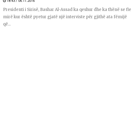
18:43 / 06.11.2016
Presidenti i Sirisë, Bashar Al-Assad ka qeshur dhe ka thënë se fle
mirë kur është pyetur gjatë një interviste për gjithë ata fëmijë
që...