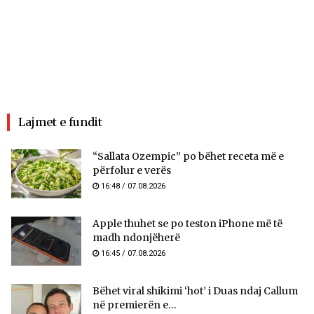
Lajmet e fundit
“Sallata Ozempic” po bëhet receta më e
përfolur e verës
16:48 / 07.08.2026
Apple thuhet se po teston iPhone më të
madh ndonjëherë
16:45 / 07.08.2026
Bëhet viral shikimi ‘hot’ i Duas ndaj Callum
në premierën e...