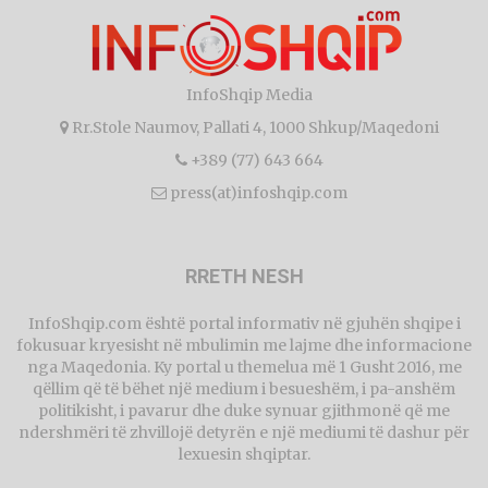
InfoShqip Media
Rr.Stole Naumov, Pallati 4, 1000 Shkup/Maqedoni
+389 (77) 643 664
press(at)infoshqip.com
RRETH NESH
InfoShqip.com është portal informativ në gjuhën shqipe i
fokusuar kryesisht në mbulimin me lajme dhe informacione
nga Maqedonia. Ky portal u themelua më 1 Gusht 2016, me
qëllim që të bëhet një medium i besueshëm, i pa-anshëm
politikisht, i pavarur dhe duke synuar gjithmonë që me
ndershmëri të zhvillojë detyrën e një mediumi të dashur për
lexuesin shqiptar.