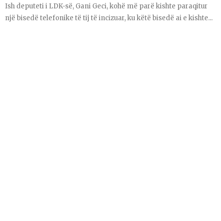
Ish deputeti i LDK-së, Gani Geci, kohë më parë kishte paraqitur
një bisedë telefonike të tij të incizuar, ku këtë bisedë ai e kishte...