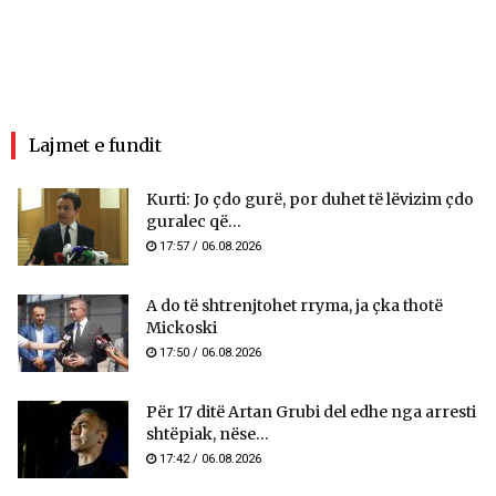
Lajmet e fundit
Kurti: Jo çdo gurë, por duhet të lëvizim çdo
guralec që...
17:57 / 06.08.2026
A do të shtrenjtohet rryma, ja çka thotë
Mickoski
17:50 / 06.08.2026
Për 17 ditë Artan Grubi del edhe nga arresti
shtëpiak, nëse...
17:42 / 06.08.2026