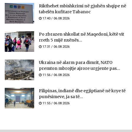
Rikthehet mbishkrimi në gjuhën shqipe në
tabelën kufitare Tabanoc
17:40 / 06.08.2026
Po zbrazen shkollat në Maqedoni, këtë vit
rreth 5 mijë nxënës...
17:31 / 06.08.2026
Ukraina në alarm para dimrit, NATO
premton mbrojtje ajrore urgjente pas...
11:56 / 06.08.2026
Filipinas, indianë dhe egjiptianë në krye të
punësimeve, ja sa të...
11:55 / 06.08.2026