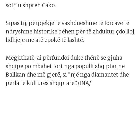
sot,” u shpreh Cako.
Sipas tij, përpjekjet e vazhdueshme të forcave të
ndryshme historike bëhen për të zhdukur çdo lloj
lidhjeje me atë epokë të lashtë.
Megjithatë, ai përfundoi duke thënë se gjuha
shqipe po mbahet fort nga populli shqiptar në
Ballkan dhe më gjerë, si “një nga diamantet dhe
perlat e kulturës shqiptare”./INA/