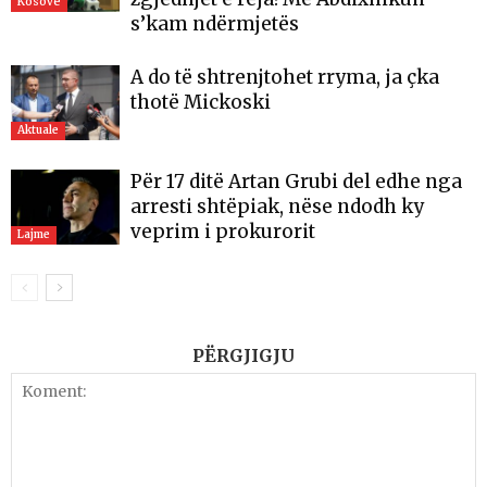
Kosovë
s’kam ndërmjetës
A do të shtrenjtohet rryma, ja çka
thotë Mickoski
Aktuale
Për 17 ditë Artan Grubi del edhe nga
arresti shtëpiak, nëse ndodh ky
veprim i prokurorit
Lajme
PËRGJIGJU