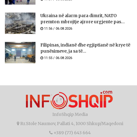
Ukraina në alarm para dimrit, NATO
premton mbrojtje ajrore urgjente pas...
11:56 / 06.08.2026
Filipinas, indianë dhe egjiptianë në krye të
punësimeve, ja sa të...
11:55 / 06.08.2026
InfoShqip Media
Rr.Stole Naumov, Pallati 4, 1000 Shkup/Maqedoni
+389 (77) 643 664