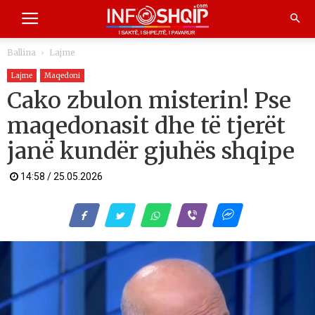
Ballina
Lajme
Lajme
Maqedoni
Cako zbulon misterin! Pse
maqedonasit dhe të tjerët
janë kundër gjuhës shqipe
14:58 / 25.05.2026