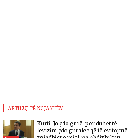
ARTIKUJ TË NGJASHËM
Kurti: Jo çdo gurë, por duhet të
lëvizim çdo guralec që të evitojmë
zgjedhjet e reja! Me Abdixhikun