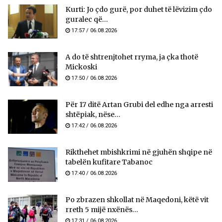
Kurti: Jo çdo gurë, por duhet të lëvizim çdo
guralec që...
17:57 / 06.08.2026
A do të shtrenjtohet rryma, ja çka thotë
Mickoski
17:50 / 06.08.2026
Për 17 ditë Artan Grubi del edhe nga arresti
shtëpiak, nëse...
17:42 / 06.08.2026
Rikthehet mbishkrimi në gjuhën shqipe në
tabelën kufitare Tabanoc
17:40 / 06.08.2026
Po zbrazen shkollat në Maqedoni, këtë vit
rreth 5 mijë nxënës...
17:31 / 06.08.2026