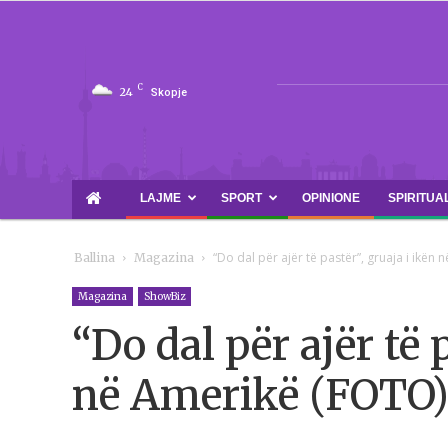
C
24
Skopje
LAJME
SPORT
OPINIONE
SPIRITUA
“Do dal për ajër të pastër”, gruaja i ikën
Ballina
Magazina
Magazina
ShowBiz
“Do dal për ajër të 
në Amerikë (FOTO