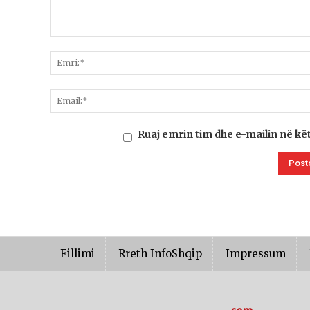
Ruaj emrin tim dhe e-mailin në kë
Fillimi
Rreth InfoShqip
Impressum