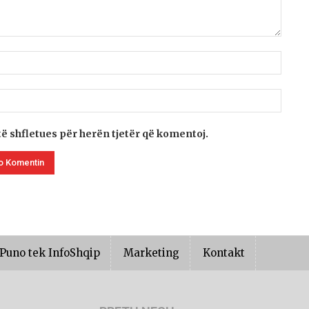
të shfletues për herën tjetër që komentoj.
Puno tek InfoShqip
Marketing
Kontakt