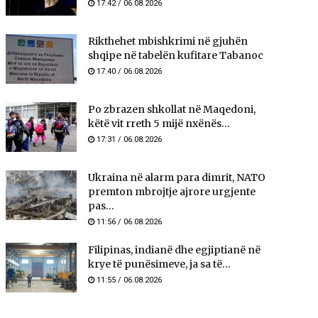
17:42 / 06.08.2026
Rikthehet mbishkrimi në gjuhën
shqipe në tabelën kufitare Tabanoc
17:40 / 06.08.2026
Po zbrazen shkollat në Maqedoni,
këtë vit rreth 5 mijë nxënës...
17:31 / 06.08.2026
Ukraina në alarm para dimrit, NATO
premton mbrojtje ajrore urgjente
pas...
11:56 / 06.08.2026
Filipinas, indianë dhe egjiptianë në
krye të punësimeve, ja sa të...
11:55 / 06.08.2026