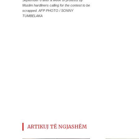
September 8 after a week of protests by
Muslim hardliners calling for the contest to be
scrapped. AFP PHOTO / SONNY
TUMBELAKA
ARTIKUJ TË NGJASHËM