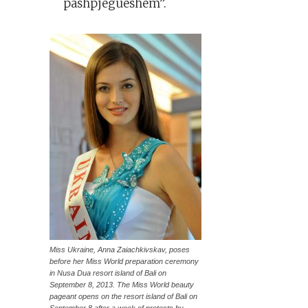
pashpjegueshëm”.
Miss Ukraine, Anna Zaiachkivskav, poses
before her Miss World preparation ceremony
in Nusa Dua resort island of Bali on
September 8, 2013. The Miss World beauty
pageant opens on the resort island of Bali on