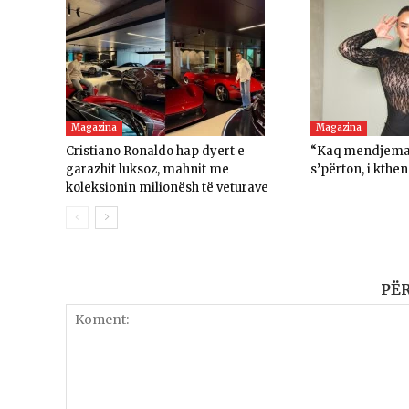
Magazina
Magazina
Cristiano Ronaldo hap dyert e
“Kaq mendjemad
garazhit luksoz, mahnit me
s’përton, i kthe
koleksionin milionësh të veturave
PË