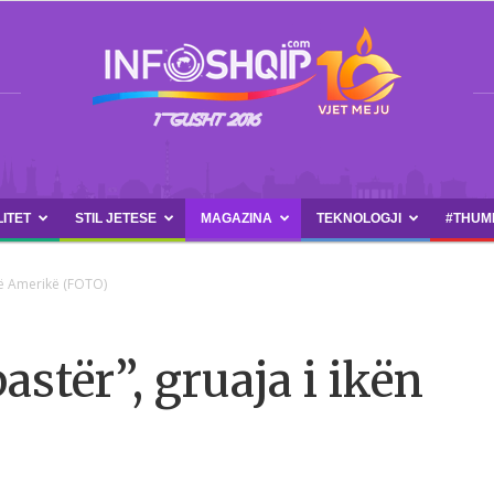
LITET
STIL JETESE
MAGAZINA
TEKNOLOGJI
#THUM
INFOSHQIP.COM
 në Amerikë (FOTO)
pastër”, gruaja i ikën
)