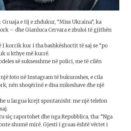
Gruaja e tij e zhdukur, “Miss Ukraina”, ka
 Jork – dhe Gianluca Cervara e zbuloi të gjithën
 korrik kur i tha bashkëshortit të saj se “po
nuk u kthye më kurrë.
odeles së suksesshme në polici, me të cilën
një foto në Instagram të bukuroshes, e cila
Jork, nën shoqërinë e disa mikeshave dhe një
e u largua krejt spontanisht: me një telefon
saj.
tu siç raportohet dhe nga Repubblica, tha: “Nga
konte shumë mirë. Gjesti i gruas është vërtet i