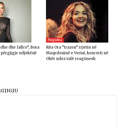
Magazina
he dhe fallco”, Bora
Rita Ora “trazon” rrjetin në
n përgjigje ndjekësit
Maqedoninë e Veriut, koncerti në
Ohër ndez valë reagimesh
RGJIGJU