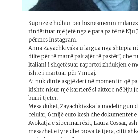
Suprizë e hidhur për biznesmenin milanez: 
rindërtuar një jetë nga e para pa të në Nju
përmes Instagram.
Anna Zayachkivska u largua nga shtëpia në 1
dilte për të marrë pak ajër të pastër”, dhe 
Italiani i shqetësuar raportoi zhdukjen e m
ishte i martuar për 7 muaj.
Ai nuk dinte asgjë deri në momentin që pa 
kishte nisur një karrierë si aktore në Nju 
burri tjetër.
Mesa duket, Zayachkivska la modelingun dh
celular, 6 mijë euro kesh dhe dokumentet e 
Avokatja e sipërmarrësit, Laura Cossar, ash
mesazhet e tyre dhe prova të tjera, çifti sh