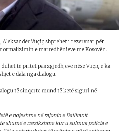
b, Aleksandër Vuçiç shprehet i rezervuar për
ër normalizimin e marrëdhënieve me Kosovën.
uhet të pritet pas zgjedhjeve nëse Vuçiç e ka
hjet e dala nga dialogu.
alogu të sinqerte mund të ketë siguri në
jetë e ndjeshme në rajonin e Ballkanit
hte shumë e rrezikshme kur u sulmua policia e
e. Këto ngjarje duhet të evitohen në të ardhmen