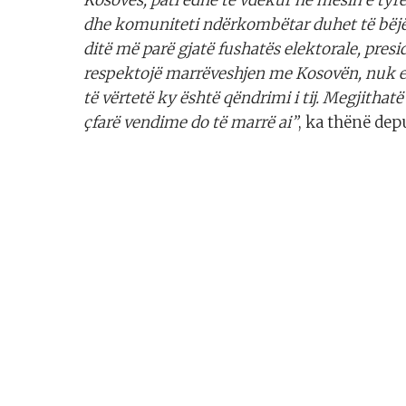
dhe komuniteti ndërkombëtar duhet të bëjë
ditë më parë gjatë fushatës elektorale, presi
respektojë marrëveshjen me Kosovën, nuk e d
të vërtetë ky është qëndrimi i tij. Megjitha
çfarë vendime do të marrë ai”
, ka thënë dep