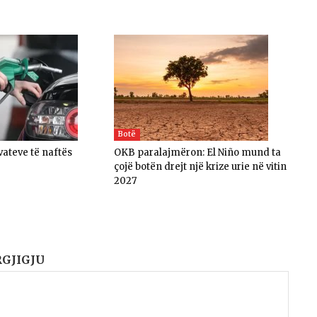
Botë
vateve të naftës
OKB paralajmëron: El Niño mund ta
çojë botën drejt një krize urie në vitin
2027
RGJIGJU