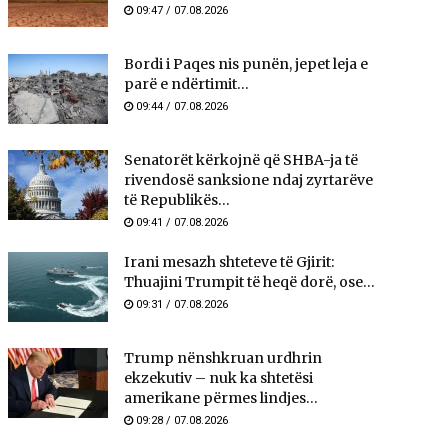
09:47 / 07.08.2026
Bordi i Paqes nis punën, jepet leja e
parë e ndërtimit...
09:44 / 07.08.2026
Senatorët kërkojnë që SHBA-ja të
rivendosë sanksione ndaj zyrtarëve
të Republikës...
09:41 / 07.08.2026
Irani mesazh shteteve të Gjirit:
Thuajini Trumpit të heqë dorë, ose...
09:31 / 07.08.2026
Trump nënshkruan urdhrin
ekzekutiv – nuk ka shtetësi
amerikane përmes lindjes...
09:28 / 07.08.2026