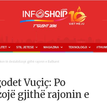
LITET
STIL JETESE
MAGAZINA
TEKNOLOGJI
#THUM
INFOSHQIP.COM
n të destabilizojë gjithë rajonin e Ballkanit
odet Vuçiç: Po
ojë gjithë rajonin e