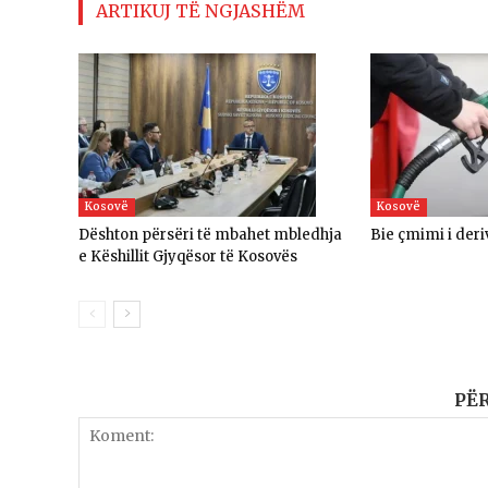
ARTIKUJ TË NGJASHËM
Kosovë
Kosovë
​Dështon përsëri të mbahet mbledhja
Bie çmimi i deri
e Këshillit Gjyqësor të Kosovës
PË