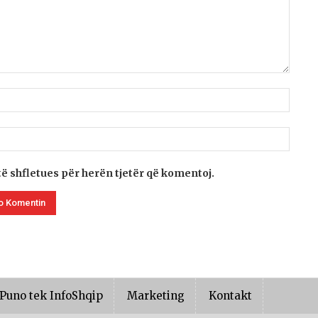
të shfletues për herën tjetër që komentoj.
Puno tek InfoShqip
Marketing
Kontakt