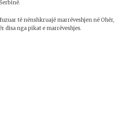
Serbinë.
refuzuar të nënshkruajë marrëveshjen në Ohër,
ër disa nga pikat e marrëveshjes.