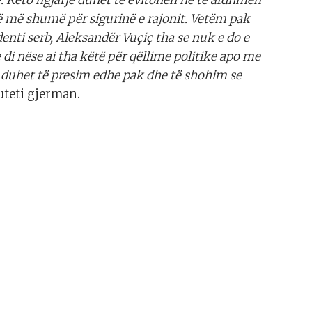
 më shumë për sigurinë e rajonit. Vetëm pak
denti serb, Aleksandër Vuçiç tha se nuk e do e
i nëse ai tha këtë për qëllime politike apo me
të duhet të presim edhe pak dhe të shohim se
uteti gjerman.