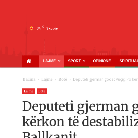
C
34
Skopje
LAJME
SPORT
OPINIONE
SPIRITUA
Deputeti gjerman godet Vuçiç: Po kërko
Ballina
Lajme
Botë
Lajme
Botë
Deputeti gjerman g
kërkon të destabiliz
Ballkanit