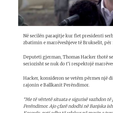
Në secilën paraqitje kur flet presidenti ser
zbatimin e marrëveshjeve të Brukselit, p
Deputeti gjerman, Thomas Hacker thotë se d
seriozisht se nuk do t’i respektojë marrëves
Hacker, konsideron se vetëm përmes një di
rajonin e Ballkanit Perëndimor.
“Me të vërtetë situata e sigurisë vazhdon të 
Perëndimor. Ajo çfarë ndodhi në Banjska is
Kosovës, pati edhe të vdekur në mesin e tyr