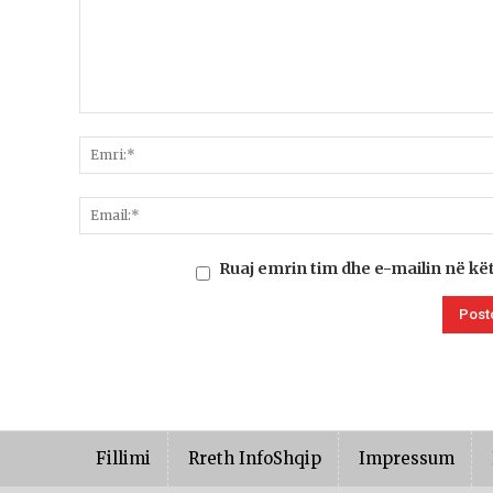
Ruaj emrin tim dhe e-mailin në kë
Fillimi
Rreth InfoShqip
Impressum