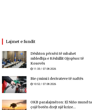
Lajmet e fundit
​Dështon përsëri të mbahet
mbledhja e Këshillit Gjyqësor të
Kosovës
11:33 / 07.08.2026
Bie çmimi i derivateve të naftës
10:52 / 07.08.2026
OKB paralajmëron: El Niño mund ta
çojë botën drejt një krize...