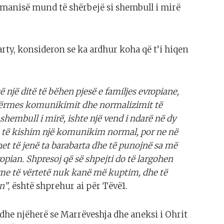
ermanisë mund të shërbejë si shembull i mirë
ty, konsideron se ka ardhur koha që t’i hiqen
një ditë të bëhen pjesë e familjes evropiane,
 përmes komunikimit dhe normalizimit të
shembull i mirë, ishte një vend i ndarë në dy
 të kishim një komunikim normal, por ne në
et të jenë ta barabarta dhe të punojnë sa më
ian. Shpresoj që së shpejti do të largohen
e të vërtetë nuk kanë më kuptim, dhe të
n”
, është shprehur ai për Tëvë1.
dhe njëherë se Marrëveshja dhe aneksi i Ohrit