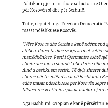
Politikani gjerman, thotë se historia e Gj
për Kosovën si dhe për Serbinë.
Tutje, deputeti nga Freedom Democratic Par
masat ndëshkuese Kosovës.
“Nëse Kosova dhe Serbia e kanë ndërmend që 
atëherë duhet ta dinë se kjo arrihet vetëm
marrëdhënieve. Rasti i Gjermanisë është një 
shtete dhe morri shumë kohë derisa filluam
fund u bashkuam sërish. Të dyja shtetet duh
shumë për tu anëtarësuar në Bashkimin Evrop
edhe masat ndëshkuese për Kosovën sepse m
fillohet me zbatimin e planit franko-gjerma
Nga Bashkimi Evropian e kanë përsëritur e