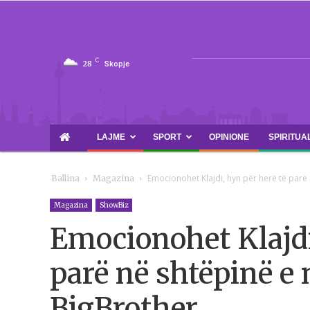
C
28
Skopje
LAJME
SPORT
OPINIONE
SPIRITUA
Emocionohet Klajdi, hyn për herë të parë 
Ballina
Magazina
Magazina
ShowBiz
Emocionohet Klajdi
parë në shtëpinë e
BigBrother