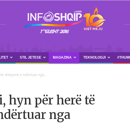
LITET
STIL JETESE
MAGAZINA
TEKNOLOGJI
#THUM
INFOSHQIP.COM
në shtëpinë e ndërtuar nga...
, hyn për herë të
 ndërtuar nga