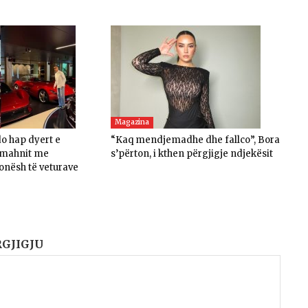
Magazina
do hap dyert e
“Kaq mendjemadhe dhe fallco”, Bora
, mahnit me
s’përton, i kthen përgjigje ndjekësit
onësh të veturave
RGJIGJU