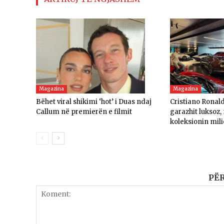
Magazina
Magazina
Bëhet viral shikimi ‘hot’ i Duas ndaj
Cristiano Ronal
Callum në premierën e filmit
garazhit luksoz
koleksionin mili
PË