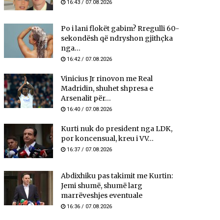
16:43 / 07.08.2026
Po i lani flokët gabim? Rregulli 60-
sekondësh që ndryshon gjithçka
nga...
16:42 / 07.08.2026
Vinicius Jr rinovon me Real
Madridin, shuhet shpresa e
Arsenalit për...
16:40 / 07.08.2026
Kurti nuk do president nga LDK,
por koncensual, kreu i VV...
16:37 / 07.08.2026
Abdixhiku pas takimit me Kurtin:
Jemi shumë, shumë larg
marrëveshjes eventuale
16:36 / 07.08.2026