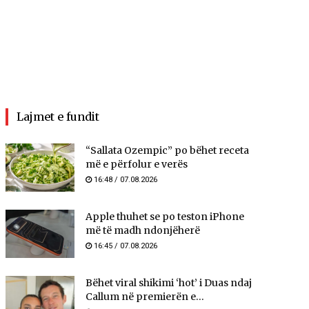
Lajmet e fundit
“Sallata Ozempic” po bëhet receta
më e përfolur e verës
16:48 / 07.08.2026
Apple thuhet se po teston iPhone
më të madh ndonjëherë
16:45 / 07.08.2026
Bëhet viral shikimi ‘hot’ i Duas ndaj
Callum në premierën e...