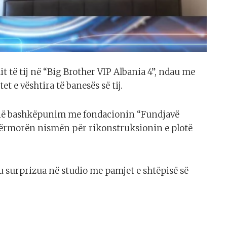
t të tij në “Big Brother VIP Albania 4”, ndau me
 e vështira të banesës së tij.
, në bashkëpunim me fondacionin “Fundjavë
dërmorën nismën për rikonstruksionin e plotë
u surprizua në studio me pamjet e shtëpisë së