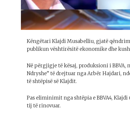
Këngëtari Klajdi Musabelliu, gjatë qëndrimi
publikun vështirësitë ekonomike dhe kushtet
Në përgjigje të kësaj, produksioni i BBVA
Ndryshe” të drejtuar nga Arbër Hajdari, n
të shtëpisë së Klajdit.
Pas eliminimit nga shtëpia e BBVA4, Klajdi 
tij të rinovuar.