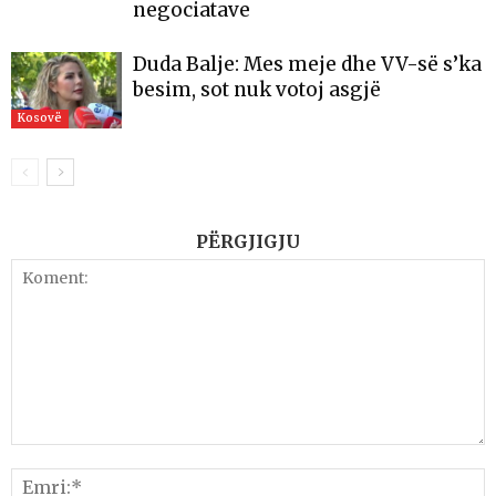
negociatave
Duda Balje: Mes meje dhe VV-së s’ka
besim, sot nuk votoj asgjë
Kosovë
PËRGJIGJU