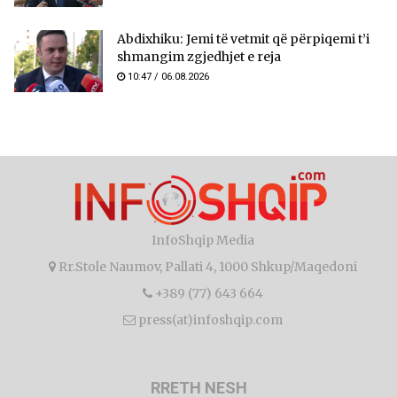
Abdixhiku: Jemi të vetmit që përpiqemi t’i
shmangim zgjedhjet e reja
10:47 / 06.08.2026
InfoShqip Media
Rr.Stole Naumov, Pallati 4, 1000 Shkup/Maqedoni
+389 (77) 643 664
press(at)infoshqip.com
RRETH NESH