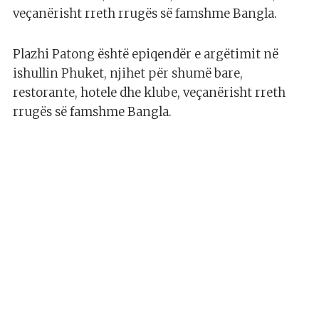
veçanërisht rreth rrugës së famshme Bangla.
Plazhi Patong është epiqendër e argëtimit në
ishullin Phuket, njihet për shumë bare,
restorante, hotele dhe klube, veçanërisht rreth
rrugës së famshme Bangla.