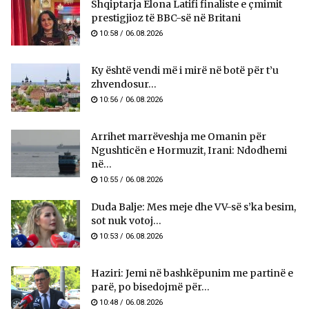
Shqiptarja Elona Latifi finaliste e çmimit
prestigjioz të BBC-së në Britani
10:58 / 06.08.2026
Ky është vendi më i mirë në botë për t’u
zhvendosur...
10:56 / 06.08.2026
Arrihet marrëveshja me Omanin për
Ngushticën e Hormuzit, Irani: Ndodhemi
në...
10:55 / 06.08.2026
Duda Balje: Mes meje dhe VV-së s’ka besim,
sot nuk votoj...
10:53 / 06.08.2026
Haziri: Jemi në bashkëpunim me partinë e
parë, po bisedojmë për...
10:48 / 06.08.2026