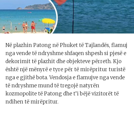
Në plazhin Patong në Phuket të Tajlandës, flamuj
nga vende të ndryshme shfaqen shpesh si pjesë e
dekorimit të plazhit dhe objekteve përreth. Kjo
është një mënyrë e tyre për të mirëpritur turistë
nga e gjithë bota. Vendosja e flamujve nga vende
të ndryshme mund të tregojë natyrën
kozmopolite të Patong dhe t’i bëjë vizitorët të
ndihen të mirëpritur.