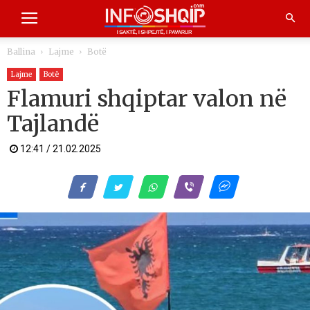
Ballina
Lajme
Botë
Lajme
Botë
Flamuri shqiptar valon në
Tajlandë
12:41 / 21.02.2025