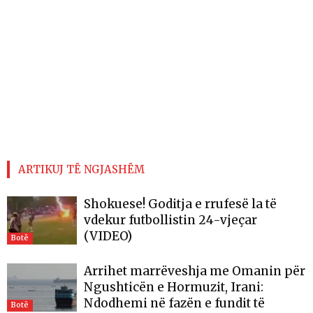
ARTIKUJ TË NGJASHËM
Shokuese! Goditja e rrufesë la të
vdekur futbollistin 24-vjeçar
(VIDEO)
Botë
Arrihet marrëveshja me Omanin për
Ngushticën e Hormuzit, Irani:
Ndodhemi në fazën e fundit të
Botë