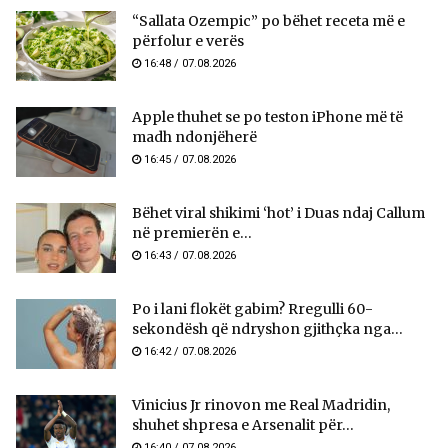
“Sallata Ozempic” po bëhet receta më e
përfolur e verës
16:48 / 07.08.2026
Apple thuhet se po teston iPhone më të
madh ndonjëherë
16:45 / 07.08.2026
Bëhet viral shikimi ‘hot’ i Duas ndaj Callum
në premierën e...
16:43 / 07.08.2026
Po i lani flokët gabim? Rregulli 60-
sekondësh që ndryshon gjithçka nga...
16:42 / 07.08.2026
Vinicius Jr rinovon me Real Madridin,
shuhet shpresa e Arsenalit për...
16:40 / 07.08.2026