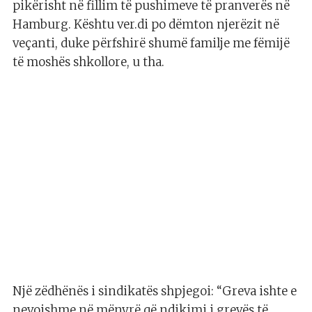
pikërisht në fillim të pushimeve të pranverës në
Hamburg. Kështu ver.di po dëmton njerëzit në
veçanti, duke përfshirë shumë familje me fëmijë
të moshës shkollore, u tha.
Një zëdhënës i sindikatës shpjegoi: “Greva ishte e
nevojshme në mënyrë që ndikimi i grevës të