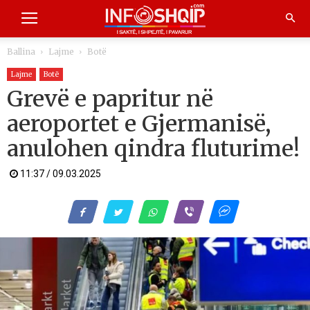
Ballina
Lajme
Botë
Lajme
Botë
Grevë e papritur në
aeroportet e Gjermanisë,
anulohen qindra fluturime!
11:37 / 09.03.2025