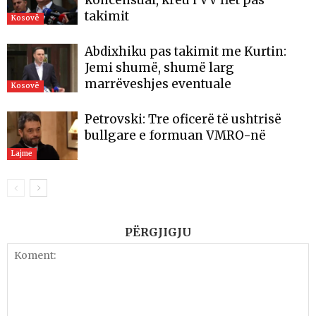
koncensual, kreu i VV flet pas
takimit
Kosovë
Abdixhiku pas takimit me Kurtin:
Jemi shumë, shumë larg
marrëveshjes eventuale
Kosovë
Petrovski: Tre oficerë të ushtrisë
bullgare e formuan VMRO-në
Lajme
PËRGJIGJU