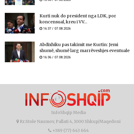
Kurti nuk do president nga LDK, por
koncensual, kreu i VV...
16:37 / 07.08.2026
Abdixhiku pas takimit me Kurtin: Jemi
shumë, shumë larg marrëveshjes eventuale
16:36 / 07.08.2026
InfoShqip Media
Rr.Stole Naumov, Pallati 4, 1000 Shkup/Maqedoni
+389 (77) 643 664