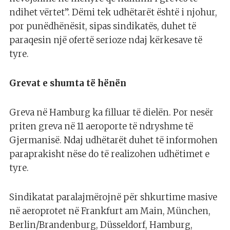
ndihet vërtet”. Dëmi tek udhëtarët është i njohur,
por punëdhënësit, sipas sindikatës, duhet të
paraqesin një ofertë serioze ndaj kërkesave të
tyre.
Grevat e shumta të hënën
Greva në Hamburg ka filluar të dielën. Por nesër
priten greva në 11 aeroporte të ndryshme të
Gjermanisë. Ndaj udhëtarët duhet të informohen
paraprakisht nëse do të realizohen udhëtimet e
tyre.
Sindikatat paralajmërojnë për shkurtime masive
në aeroprotet në Frankfurt am Main, München,
Berlin/Brandenburg, Düsseldorf, Hamburg,