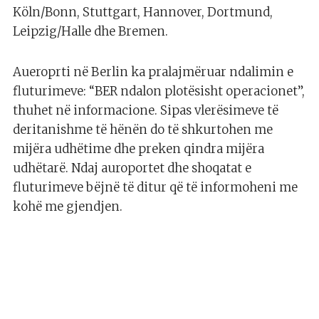
Köln/Bonn, Stuttgart, Hannover, Dortmund,
Leipzig/Halle dhe Bremen.
Aueroprti në Berlin ka pralajmëruar ndalimin e
fluturimeve: “BER ndalon plotësisht operacionet”,
thuhet në informacione. Sipas vlerësimeve të
deritanishme të hënën do të shkurtohen me
mijëra udhëtime dhe preken qindra mijëra
udhëtarë. Ndaj auroportet dhe shoqatat e
fluturimeve bëjnë të ditur që të informoheni me
kohë me gjendjen.