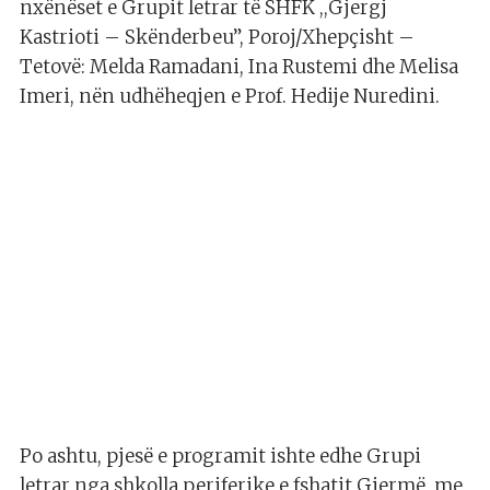
nxënëset e Grupit letrar të SHFK ,,Gjergj
Kastrioti – Skënderbeu”, Poroj/Xhepçisht –
Tetovë: Melda Ramadani, Ina Rustemi dhe Melisa
Imeri, nën udhëheqjen e Prof. Hedije Nuredini.
Po ashtu, pjesë e programit ishte edhe Grupi
letrar nga shkolla periferike e fshatit Gjermë, me