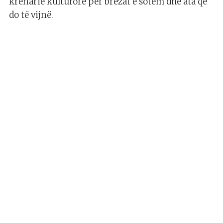
krenarie kulturore për brezat e sotëm dhe ata që
do të vijnë.