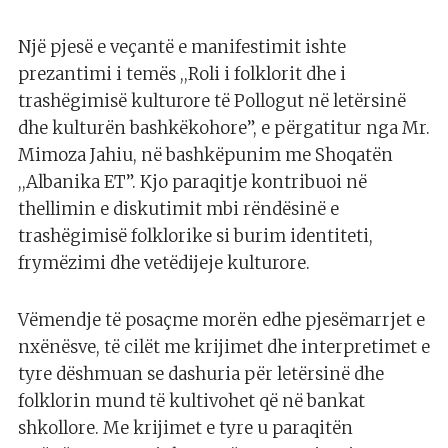
Një pjesë e veçantë e manifestimit ishte
prezantimi i temës ,,Roli i folklorit dhe i
trashëgimisë kulturore të Pollogut në letërsinë
dhe kulturën bashkëkohore”, e përgatitur nga Mr.
Mimoza Jahiu, në bashkëpunim me Shoqatën
,,Albanika ET”. Kjo paraqitje kontribuoi në
thellimin e diskutimit mbi rëndësinë e
trashëgimisë folklorike si burim identiteti,
frymëzimi dhe vetëdijeje kulturore.
Vëmendje të posaçme morën edhe pjesëmarrjet e
nxënësve, të cilët me krijimet dhe interpretimet e
tyre dëshmuan se dashuria për letërsinë dhe
folklorin mund të kultivohet që në bankat
shkollore. Me krijimet e tyre u paraqitën