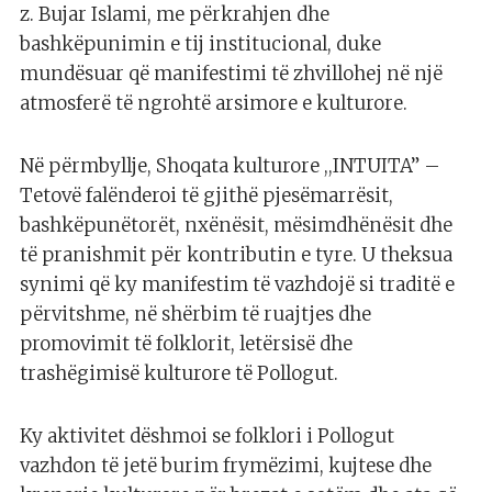
z. Bujar Islami, me përkrahjen dhe
bashkëpunimin e tij institucional, duke
mundësuar që manifestimi të zhvillohej në një
atmosferë të ngrohtë arsimore e kulturore.
Në përmbyllje, Shoqata kulturore ,,INTUITA” –
Tetovë falënderoi të gjithë pjesëmarrësit,
bashkëpunëtorët, nxënësit, mësimdhënësit dhe
të pranishmit për kontributin e tyre. U theksua
synimi që ky manifestim të vazhdojë si traditë e
përvitshme, në shërbim të ruajtjes dhe
promovimit të folklorit, letërsisë dhe
trashëgimisë kulturore të Pollogut.
Ky aktivitet dëshmoi se folklori i Pollogut
vazhdon të jetë burim frymëzimi, kujtese dhe