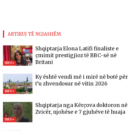
ARTIKUJ TË NGJASHËM
Shqiptarja Elona Latifi finaliste e
çmimit prestigjioz të BBC-së në
Britani
INFO+
Ky është vendi më i mirë në botë për
t’u zhvendosur në vitin 2026
INFO+
Shqiptarja nga Kërçova doktoron në
Zvicër, njohëse e 7 gjuhëve të huaja
INFO+