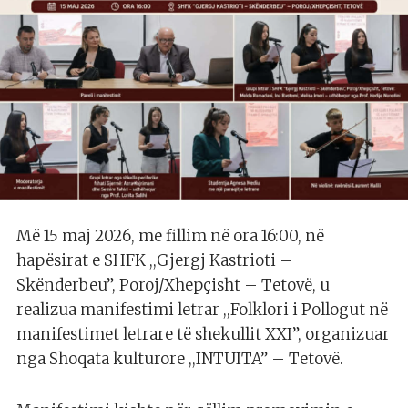
Më 15 maj 2026, me fillim në ora 16:00, në
hapësirat e SHFK ,,Gjergj Kastrioti –
Skënderbeu”, Poroj/Xhepçisht – Tetovë, u
realizua manifestimi letrar ,,Folklori i Pollogut në
manifestimet letrare të shekullit XXI”, organizuar
nga Shoqata kulturore ,,INTUITA” – Tetovë.