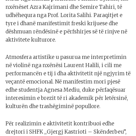
nxënëset Azra Kajrimani dhe Semire Tahiri, të
udhëhequra nga Prof. Lorita Salihi. Paraqitjet e
tyre i dhanë manifestimit freski krijuese dhe
dëshmuan rëndësinë e përfshirjes së të rinjve në
aktivitete kulturore.
Atmosfera artistike u pasurua me interpretimin
në violinë nga nxënësi Laurent Halili, i cili me
performancën e tij i dha aktivitetit një ngjyrim të
veçantë emocional. Në manifestim mori pjesë
edhe studentja Agnesa Mediu, duke përfaqësuar
interesimin e brezit të ri akademik për letërsinë,
kulturën dhe trashëgiminë popullore.
Për realizimin e aktivitetit kontribuoi edhe
drejtori i SHFK ,,Gjergj Kastrioti – Skënderbeu”,