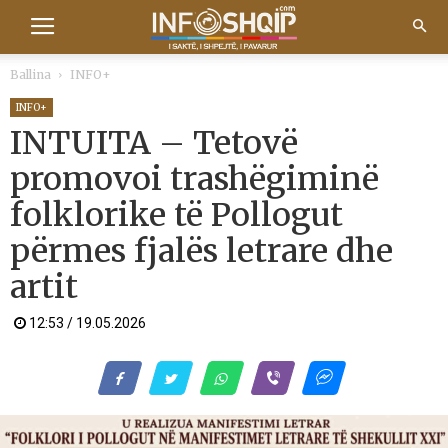
Ballina
INFO+
INFO+
INTUITA – Tetovë
promovoi trashëgiminë
folklorike të Pollogut
përmes fjalës letrare dhe
artit
12:53 / 19.05.2026