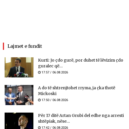
Lajmet e fundit
Kurti: Jo çdo gurë, por duhet të lëvizim çdo
guralec që...
17:57 / 06.08.2026
A do të shtrenjtohet rryma, ja çka thotë
Mickoski
17:50 / 06.08.2026
Për 17 ditë Artan Grubi del edhe nga arresti
shtëpiak, nëse...
17:42 / 06.08.2026