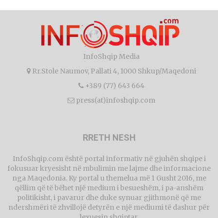
InfoShqip Media
Rr.Stole Naumov, Pallati 4, 1000 Shkup/Maqedoni
+389 (77) 643 664
press(at)infoshqip.com
RRETH NESH
InfoShqip.com është portal informativ në gjuhën shqipe i
fokusuar kryesisht në mbulimin me lajme dhe informacione
nga Maqedonia. Ky portal u themelua më 1 Gusht 2016, me
qëllim që të bëhet një medium i besueshëm, i pa-anshëm
politikisht, i pavarur dhe duke synuar gjithmonë që me
ndershmëri të zhvillojë detyrën e një mediumi të dashur për
lexuesin shqiptar.