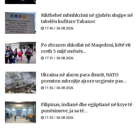
Rikthehet mbishkrimi në gjuhën shqipe në
tabelën kufitare Tabanoc
17:40 / 06.08.2026
Po zbrazen shkollat në Maqedoni, këtë vit
rreth 5 mijë nxënës...
17:31 / 06.08.2026
Ukraina në alarm para dimrit, NATO
premton mbrojtje ajrore urgjente pas...
11:56 / 06.08.2026
Filipinas, indianë dhe egjiptianë në krye të
punësimeve, ja sa të...
11:55 / 06.08.2026