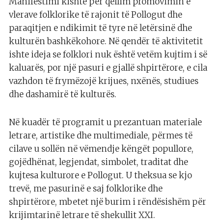
Manifestimi kishte për qëllim promovimin e
vlerave folklorike të rajonit të Pollogut dhe
paraqitjen e ndikimit të tyre në letërsinë dhe
kulturën bashkëkohore. Në qendër të aktivitetit
ishte ideja se folklori nuk është vetëm kujtim i së
kaluarës, por një pasuri e gjallë shpirtërore, e cila
vazhdon të frymëzojë krijues, nxënës, studiues
dhe dashamirë të kulturës.
Në kuadër të programit u prezantuan materiale
letrare, artistike dhe multimediale, përmes të
cilave u sollën në vëmendje këngët popullore,
gojëdhënat, legjendat, simbolet, traditat dhe
kujtesa kulturore e Pollogut. U theksua se kjo
trevë, me pasurinë e saj folklorike dhe
shpirtërore, mbetet një burim i rëndësishëm për
krijimtarinë letrare të shekullit XXI.