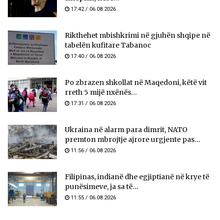
17:42 / 06.08.2026
Rikthehet mbishkrimi në gjuhën shqipe në
tabelën kufitare Tabanoc
17:40 / 06.08.2026
Po zbrazen shkollat në Maqedoni, këtë vit
rreth 5 mijë nxënës...
17:31 / 06.08.2026
Ukraina në alarm para dimrit, NATO
premton mbrojtje ajrore urgjente pas...
11:56 / 06.08.2026
Filipinas, indianë dhe egjiptianë në krye të
punësimeve, ja sa të...
11:55 / 06.08.2026