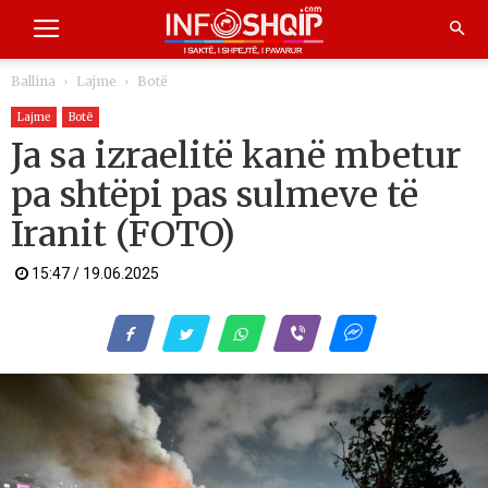
Ballina
Lajme
Botë
Lajme
Botë
Ja sa izraelitë kanë mbetur
pa shtëpi pas sulmeve të
Iranit (FOTO)
15:47 / 19.06.2025