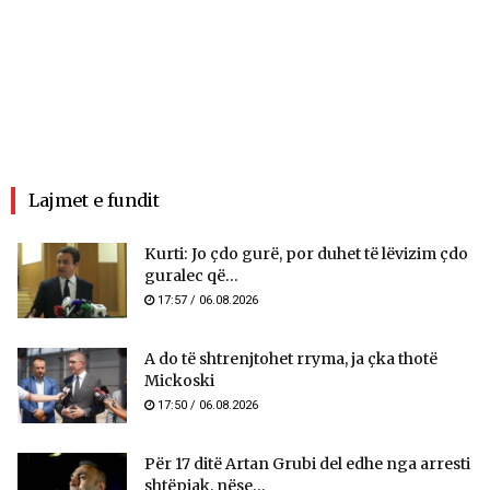
Lajmet e fundit
Kurti: Jo çdo gurë, por duhet të lëvizim çdo
guralec që...
17:57 / 06.08.2026
A do të shtrenjtohet rryma, ja çka thotë
Mickoski
17:50 / 06.08.2026
Për 17 ditë Artan Grubi del edhe nga arresti
shtëpiak, nëse...