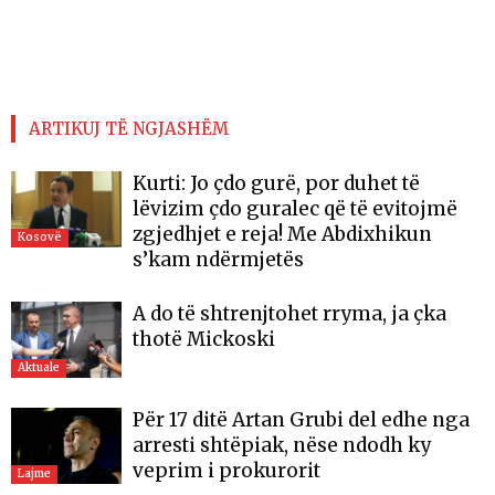
ARTIKUJ TË NGJASHËM
Kurti: Jo çdo gurë, por duhet të
lëvizim çdo guralec që të evitojmë
zgjedhjet e reja! Me Abdixhikun
Kosovë
s’kam ndërmjetës
A do të shtrenjtohet rryma, ja çka
thotë Mickoski
Aktuale
Për 17 ditë Artan Grubi del edhe nga
arresti shtëpiak, nëse ndodh ky
veprim i prokurorit
Lajme