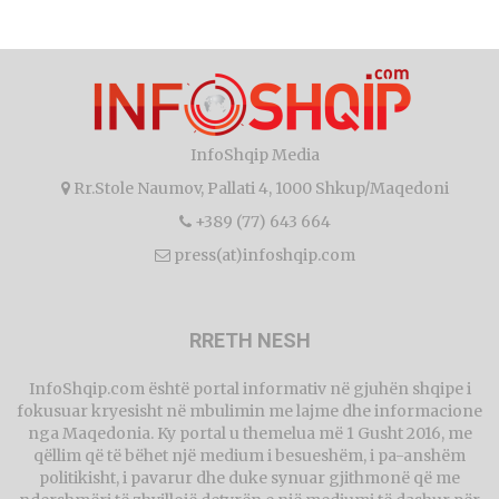
InfoShqip Media
Rr.Stole Naumov, Pallati 4, 1000 Shkup/Maqedoni
+389 (77) 643 664
press(at)infoshqip.com
RRETH NESH
InfoShqip.com është portal informativ në gjuhën shqipe i
fokusuar kryesisht në mbulimin me lajme dhe informacione
nga Maqedonia. Ky portal u themelua më 1 Gusht 2016, me
qëllim që të bëhet një medium i besueshëm, i pa-anshëm
politikisht, i pavarur dhe duke synuar gjithmonë që me