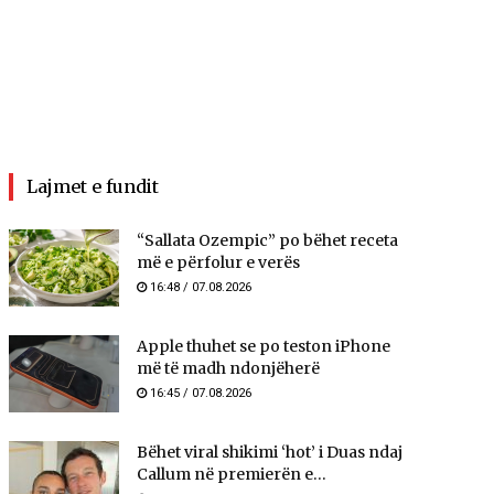
Lajmet e fundit
“Sallata Ozempic” po bëhet receta
më e përfolur e verës
16:48 / 07.08.2026
Apple thuhet se po teston iPhone
më të madh ndonjëherë
16:45 / 07.08.2026
Bëhet viral shikimi ‘hot’ i Duas ndaj
Callum në premierën e...