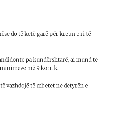
ëse do të ketë garë për kreun e ri të
andidonte pa kundërshtarë, ai mund të
nominimeve më 9 korrik.
 të vazhdojë të mbetet në detyrën e