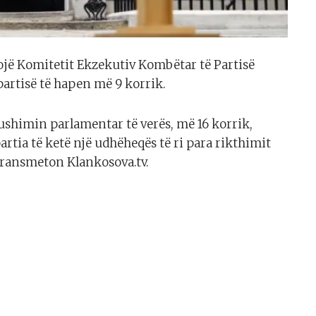
rkojë Komitetit Ekzekutiv Kombëtar të Partisë
partisë të hapen më 9 korrik.
pushimin parlamentar të verës, më 16 korrik,
artia të ketë një udhëheqës të ri para rikthimit
transmeton Klankosova.tv.