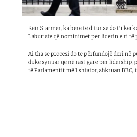
Keir Starmer, ka bërë të ditur se do t’i kë
Laburiste që nominimet për liderin e ri të 
Ai tha se procesi do të përfundojë deri në 
duke synuar që në rast gare për lidership, p
të Parlamentit më 1 shtator, shkruan BBC, 