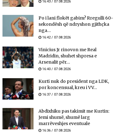
16:43 / 07.08.2026
Po i lani flokët gabim? Rregulli 60-
sekondësh që ndryshon gjithçka
nga...
16:42 / 07.08.2026
Vinicius Jr rinovon me Real
Madridin, shuhet shpresa e
Arsenalit për...
16:40 / 07.08.2026
Kurti nuk do president nga LDK,
por koncensual, kreu i VV...
16:37 / 07.08.2026
Abdixhiku pas takimit me Kurtin:
Jemi shumë, shumë larg
marrëveshjes eventuale
16:36 / 07.08.2026