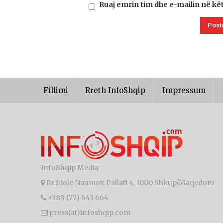
Ruaj emrin tim dhe e-mailin në kë
Fillimi
Rreth InfoShqip
Impressum
InfoShqip Media
Rr.Stole Naumov, Pallati 4, 1000 Shkup/Maqedoni
+389 (77) 643 664
press(at)infoshqip.com