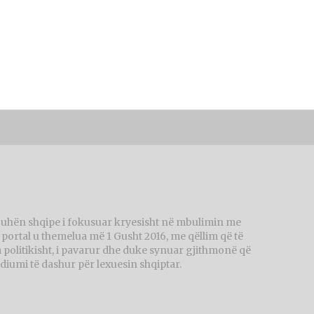
juhën shqipe i fokusuar kryesisht në mbulimin me
ortal u themelua më 1 Gusht 2016, me qëllim që të
politikisht, i pavarur dhe duke synuar gjithmonë që
diumi të dashur për lexuesin shqiptar.