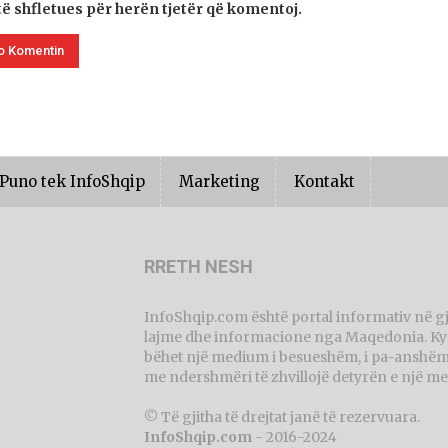
të shfletues për herën tjetër që komentoj.
Puno tek InfoShqip
Marketing
Kontakt
RRETH NESH
InfoShqip.com është portal informativ në g
lajme dhe informacione nga Maqedonia. Ky p
bëhet një medium i besueshëm, i pa-anshëm 
me ndershmëri të zhvillojë detyrën e një me
© Të gjitha të drejtat janë të rezervuara.
InfoShqip.com
- 2016-2024