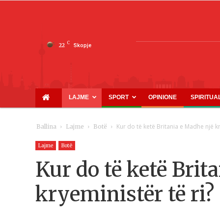
C
22
Skopje
LAJME
SPORT
OPINIONE
SPIRITUA
Kur do të ketë Britania e Madhe një kr
Ballina
Lajme
Botë
Lajme
Botë
Kur do të ketë Brit
kryeministër të ri?