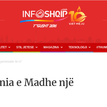
LITET
STIL JETESE
MAGAZINA
TEKNOLOGJI
#THUM
INFOSHQIP.COM
yeministër të ri?
ania e Madhe një