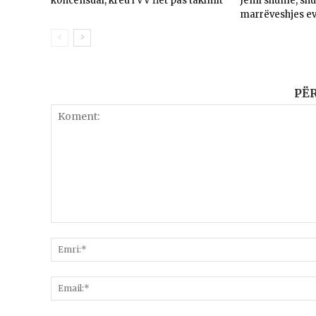
koncensual, kreu i VV flet pas takimit
Jemi shumë, sh
marrëveshjes e
PË