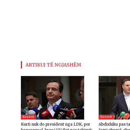
ARTIKUJ TË NGJASHËM
Kosovë
Kosovë
Kurti nuk do president nga LDK, por
Abdixhiku pas t