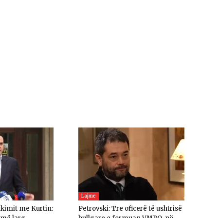
Lajme
akimit me Kurtin:
Petrovski: Tre oficerë të ushtrisë