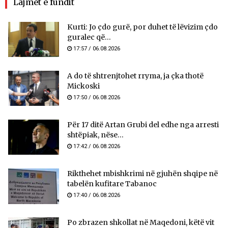
Lajmet e fundit
Kurti: Jo çdo gurë, por duhet të lëvizim çdo
guralec që...
17:57 / 06.08.2026
A do të shtrenjtohet rryma, ja çka thotë
Mickoski
17:50 / 06.08.2026
Për 17 ditë Artan Grubi del edhe nga arresti
shtëpiak, nëse...
17:42 / 06.08.2026
Rikthehet mbishkrimi në gjuhën shqipe në
tabelën kufitare Tabanoc
17:40 / 06.08.2026
Po zbrazen shkollat në Maqedoni, këtë vit