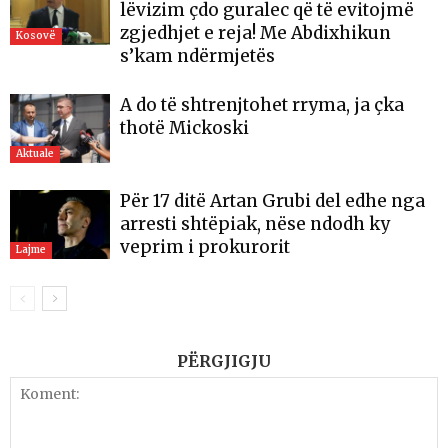
lëvizim çdo guralec që të evitojmë
zgjedhjet e reja! Me Abdixhikun
Kosovë
s’kam ndërmjetës
A do të shtrenjtohet rryma, ja çka
thotë Mickoski
Aktuale
Për 17 ditë Artan Grubi del edhe nga
arresti shtëpiak, nëse ndodh ky
veprim i prokurorit
Lajme
PËRGJIGJU