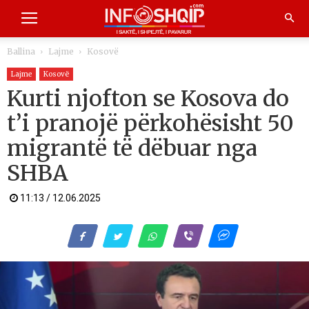
Ballina
Lajme
Kosovë
Lajme
Kosovë
Kurti njofton se Kosova do
t’i pranojë përkohësisht 50
migrantë të dëbuar nga
SHBA
11:13 / 12.06.2025