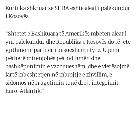
Kurti ka shkruar se SHBA është aleat i palëkundur
i Kosovës.
“Shtetet e Bashkuara të Amerikës mbeten aleat i
yni palëkundur dhe Republika e Kosovës do të jetë
gjithmonë partner i besueshëm i tyre. U jemi
përherë mirënjohës për ndihmën dhe
bashkëpunimin e vazhdueshëm, dhe e vlerësojmë
lartë mbështetjen në mbrojtje e zhvillim, e
sidomos në rrugëtimin tonë drejt integrimit
Euro-Atlantik.”