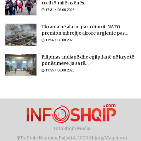
rreth 5 mijë nxënës...
17:31 / 06.08.2026
Ukraina në alarm para dimrit, NATO
premton mbrojtje ajrore urgjente pas...
11:56 / 06.08.2026
Filipinas, indianë dhe egjiptianë në krye të
punësimeve, ja sa të...
11:55 / 06.08.2026
InfoShqip Media
Rr.Stole Naumov, Pallati 4, 1000 Shkup/Maqedoni