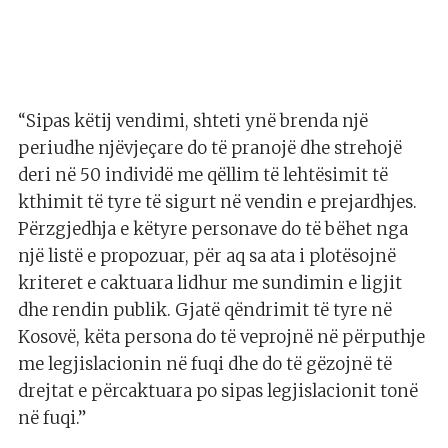
“Sipas këtij vendimi, shteti ynë brenda një
periudhe njëvjeçare do të pranojë dhe strehojë
deri në 50 individë me qëllim të lehtësimit të
kthimit të tyre të sigurt në vendin e prejardhjes.
Përzgjedhja e këtyre personave do të bëhet nga
një listë e propozuar, për aq sa ata i plotësojnë
kriteret e caktuara lidhur me sundimin e ligjit
dhe rendin publik. Gjatë qëndrimit të tyre në
Kosovë, këta persona do të veprojnë në përputhje
me legjislacionin në fuqi dhe do të gëzojnë të
drejtat e përcaktuara po sipas legjislacionit tonë
në fuqi.”