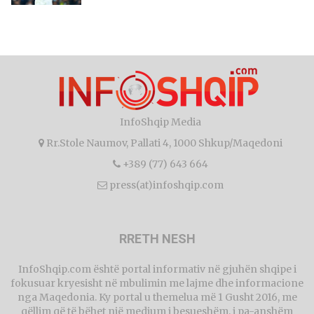
InfoShqip Media
Rr.Stole Naumov, Pallati 4, 1000 Shkup/Maqedoni
+389 (77) 643 664
press(at)infoshqip.com
RRETH NESH
InfoShqip.com është portal informativ në gjuhën shqipe i
fokusuar kryesisht në mbulimin me lajme dhe informacione
nga Maqedonia. Ky portal u themelua më 1 Gusht 2016, me
qëllim që të bëhet një medium i besueshëm, i pa-anshëm