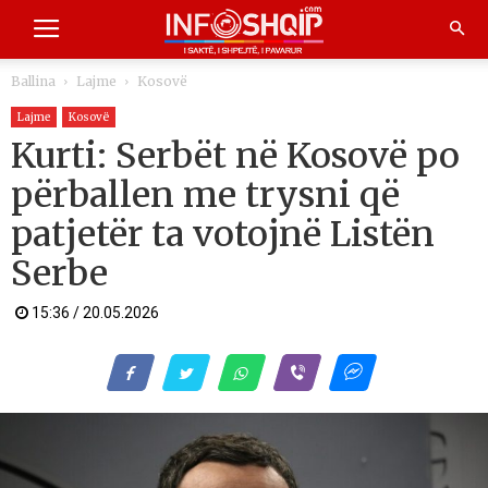
Ballina
Lajme
Kosovë
Lajme
Kosovë
Kurti: Serbët në Kosovë po
përballen me trysni që
patjetër ta votojnë Listën
Serbe
15:36 / 20.05.2026