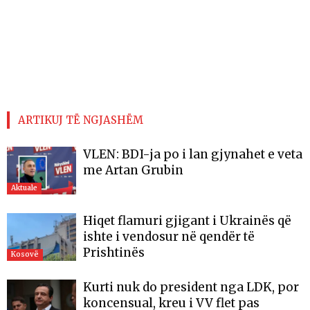
ARTIKUJ TË NGJASHËM
VLEN: BDI-ja po i lan gjynahet e veta
me Artan Grubin
Aktuale
Hiqet flamuri gjigant i Ukrainës që
ishte i vendosur në qendër të
Prishtinës
Kosovë
Kurti nuk do president nga LDK, por
koncensual, kreu i VV flet pas