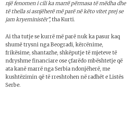
një fenomen i cili ka marrë përmasa të mëdha dhe
të thella si asnjëherë më parë në këto vitet prej se
jam kryeministër”,
tha Kurti.
Ai tha tutje se kurrë më parë nuk ka pasur kaq
shumë trysni nga Beogradi, kërcënime,
frikësime, shantazhe, shkëputje të mjeteve të
ndryshme financiare ose çfarëdo mbështetje që
ata kanë marrë nga Serbia ndonjëherë, me
kushtëzimin që të rreshtohen në radhët e Listës
Serbe.