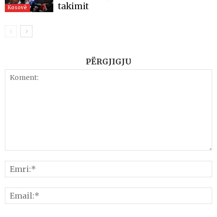
takimit
Kosovë
PËRGJIGJU