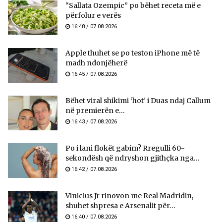
“Sallata Ozempic” po bëhet receta më e
përfolur e verës
16:48 / 07.08.2026
Apple thuhet se po teston iPhone më të
madh ndonjëherë
16:45 / 07.08.2026
Bëhet viral shikimi ‘hot’ i Duas ndaj Callum
në premierën e...
16:43 / 07.08.2026
Po i lani flokët gabim? Rregulli 60-
sekondësh që ndryshon gjithçka nga...
16:42 / 07.08.2026
Vinicius Jr rinovon me Real Madridin,
shuhet shpresa e Arsenalit për...
16:40 / 07.08.2026