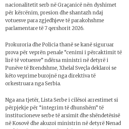
nacionalitetit serb në Graçanicë nën dyshimet
për kërcënim, presion dhe shantazh ndaj
votuesve para zgjedhjeve të parakohshme
parlamentare të 7 qershorit 2026.
Prokuroria dhe Policia thanë se kanë siguruar
prova për veprën penale “cenimi i përcaktimit të
lirë të votuesve” ndërsa ministri në detyrë i
Punëve të Brendshme, Xhelal Sveçla deklaroi se
këto veprime burojnë nga direktiva të
orkestruara nga Serbia.
Nga ana tjetër, Lista Serbe i cilësoi arrestimet si
përpjekje për “integrim të dhunshëm” të
institucioneve serbe të arsimit dhe shëndetësisë
në Kosovë dhe akuzoi ministrin në detyrë Nenad