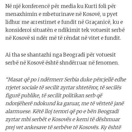
Në një konferencë për media ku Kurti foli për
menaxhimin e mbeturinave në Kosovë, u pyet
lidhur me arrestimet e fundit në Graçanicë, ku e
konsideroi situatën e ndikimit tek votuesit serbë
në Kosovë si ndër më të rëndat në vitet e fundit.
Ai tha se shantazhi nga Beogradi për votuesit
serbë në Kosovë është shndërruar në fenomen.
“Masat që po i ndërmerr Serbia duke përcjellë edhe
rrjetet sociale të secilit zyrtar shtetëror, të secilës
figurë publike, të secilit politikan serb që
ndonjëherë ndokund ka garuar, me të vërtetë janë
alarmuese. Këtë lloj terrori që po e bën Beogradi
zyrtar mbi serbët e Kosovës e kemi të dëshmuar
prej vet ankesave të serbëve të Kosovës. Ky është