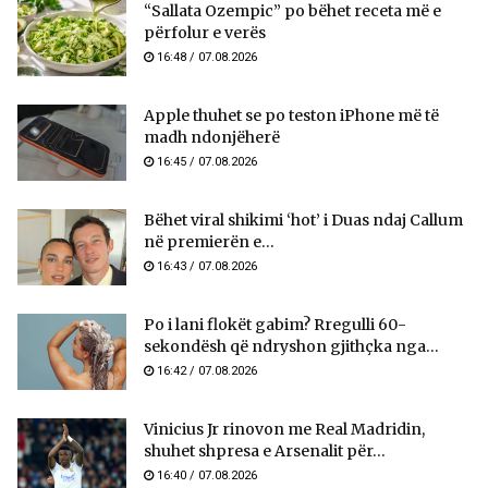
“Sallata Ozempic” po bëhet receta më e
përfolur e verës
16:48 / 07.08.2026
Apple thuhet se po teston iPhone më të
madh ndonjëherë
16:45 / 07.08.2026
Bëhet viral shikimi ‘hot’ i Duas ndaj Callum
në premierën e...
16:43 / 07.08.2026
Po i lani flokët gabim? Rregulli 60-
sekondësh që ndryshon gjithçka nga...
16:42 / 07.08.2026
Vinicius Jr rinovon me Real Madridin,
shuhet shpresa e Arsenalit për...
16:40 / 07.08.2026