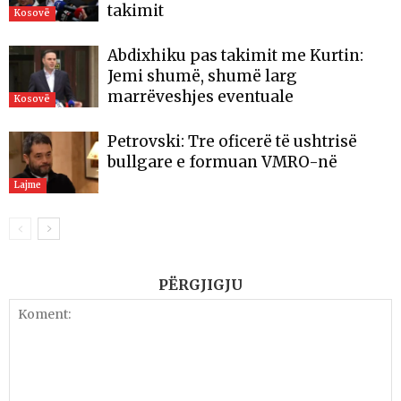
takimit
Kosovë
Abdixhiku pas takimit me Kurtin:
Jemi shumë, shumë larg
marrëveshjes eventuale
Kosovë
Petrovski: Tre oficerë të ushtrisë
bullgare e formuan VMRO-në
Lajme
PËRGJIGJU