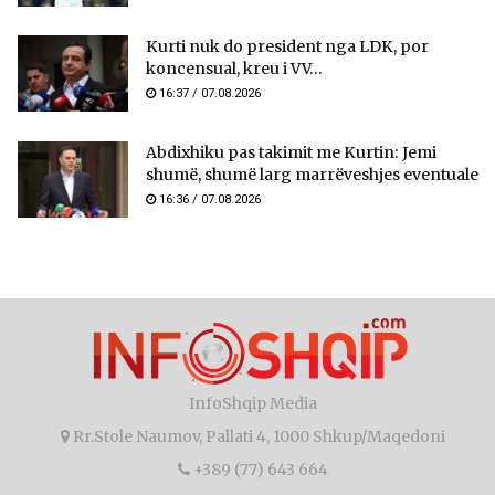
Kurti nuk do president nga LDK, por
koncensual, kreu i VV...
16:37 / 07.08.2026
Abdixhiku pas takimit me Kurtin: Jemi
shumë, shumë larg marrëveshjes eventuale
16:36 / 07.08.2026
InfoShqip Media
Rr.Stole Naumov, Pallati 4, 1000 Shkup/Maqedoni
+389 (77) 643 664