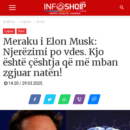
Ballina
Lajme
Botë
Lajme
Botë
Meraku i Elon Musk:
Njerëzimi po vdes. Kjo
është çështja që më mban
zgjuar natën!
14:20 / 29.03.2025