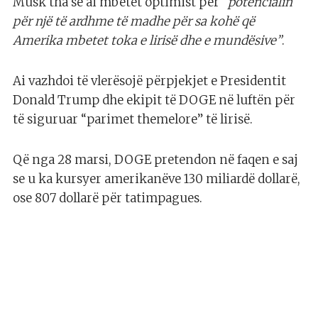
Musk tha se ai mbetet optimist për “
potencialin
për një të ardhme të madhe për sa kohë që
Amerika mbetet toka e lirisë dhe e mundësive”
.
Ai vazhdoi të vlerësojë përpjekjet e Presidentit
Donald Trump dhe ekipit të DOGE në luftën për
të siguruar “parimet themelore” të lirisë.
Që nga 28 marsi, DOGE pretendon në faqen e saj
se u ka kursyer amerikanëve 130 miliardë dollarë,
ose 807 dollarë për tatimpagues.