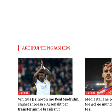
ARTIKUJ TË NGJASHËM
Futboll
Futboll
Vinicius Jr rinovon me Real Madridin,
Media italiane 
shuhet shpresa e Arsenalit për
Një gol që mund 
transferimin e brazilianit
të ri