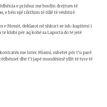
ëdhënia e prishur me bordin drejtues të
 e bën një rikthim të tillë të vështirë.
 e Messit, deklaroi në shkurt se ish-kapiteni i
te klubi për aq kohë sa Laporta do të jetë
 kontratës me Inter Miami, mbetet për t’u parë
ëdhëniet dhe t’i japë mundësinë yllit të tyre të