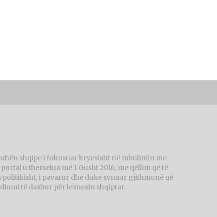
juhën shqipe i fokusuar kryesisht në mbulimin me
ortal u themelua më 1 Gusht 2016, me qëllim që të
politikisht, i pavarur dhe duke synuar gjithmonë që
diumi të dashur për lexuesin shqiptar.