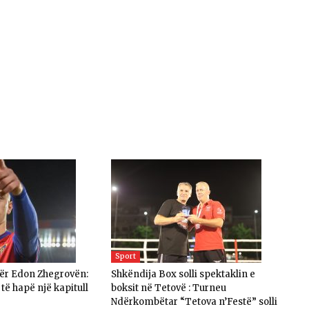
Sport
për Edon Zhegrovën:
Shkëndija Box solli spektaklin e
të hapë një kapitull
boksit në Tetovë : Turneu
Ndërkombëtar “Tetova n’Festë” solli