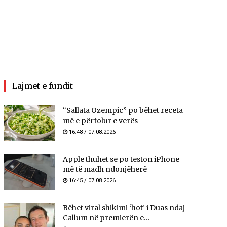
Lajmet e fundit
“Sallata Ozempic” po bëhet receta
më e përfolur e verës
16:48 / 07.08.2026
Apple thuhet se po teston iPhone
më të madh ndonjëherë
16:45 / 07.08.2026
Bëhet viral shikimi ‘hot’ i Duas ndaj
Callum në premierën e...