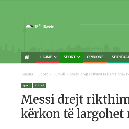
C
35
Skopje
LAJME
SPORT
OPINIONE
SPIRITUA
Messi drejt rikthimit te Barcelona? 
Ballina
Sport
Futboll
Sport
Futboll
Messi drejt rikthim
kërkon të largohe