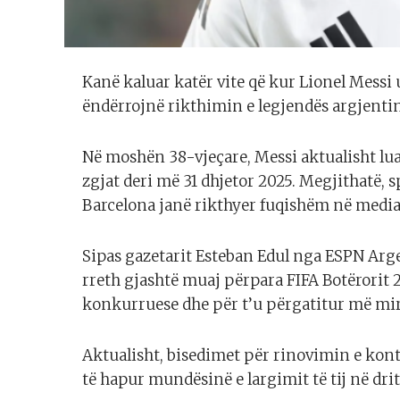
Kanë kaluar katër vite që kur Lionel Messi 
ëndërrojnë rikthimin e legjendës argjentinas
Në moshën 38-vjeçare, Messi aktualisht lu
zgjat deri më 31 dhjetor 2025. Megjithatë,
Barcelona janë rikthyer fuqishëm në media
Sipas gazetarit Esteban Edul nga ESPN Arg
rreth gjashtë muaj përpara FIFA Botërorit 
konkurruese dhe për t’u përgatitur më mi
Aktualisht, bisedimet për rinovimin e kont
të hapur mundësinë e largimit të tij në dri