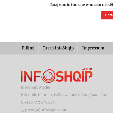
Ruaj emrin tim dhe e-mailin në kë
Fillimi
Rreth InfoShqip
Impressum
InfoShqip Media
Rr.Stole Naumov, Pallati 4, 1000 Shkup/Maqedoni
+389 (77) 643 664
press(at)infoshqip.com