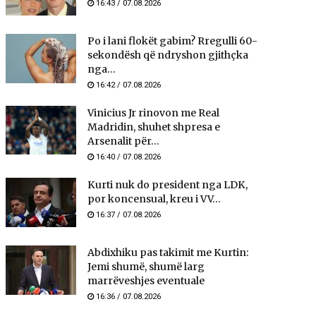
16:43 / 07.08.2026
Po i lani flokët gabim? Rregulli 60-
sekondësh që ndryshon gjithçka
nga...
16:42 / 07.08.2026
Vinicius Jr rinovon me Real
Madridin, shuhet shpresa e
Arsenalit për...
16:40 / 07.08.2026
Kurti nuk do president nga LDK,
por koncensual, kreu i VV...
16:37 / 07.08.2026
Abdixhiku pas takimit me Kurtin:
Jemi shumë, shumë larg
marrëveshjes eventuale
16:36 / 07.08.2026