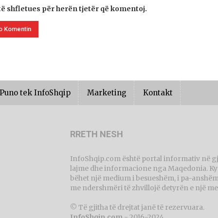
të shfletues për herën tjetër që komentoj.
Puno tek InfoShqip
Marketing
Kontakt
RRETH NESH
InfoShqip.com është portal informativ në g
lajme dhe informacione nga Maqedonia. Ky p
bëhet një medium i besueshëm, i pa-anshëm 
me ndershmëri të zhvillojë detyrën e një me
© Të gjitha të drejtat janë të rezervuara.
InfoShqip.com
- 2016-2024