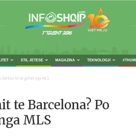
LITET
STIL JETESE
MAGAZINA
TEKNOLOGJI
#THUM
INFOSHQIP.COM
Po kërkon të largohet nga MLS
it te Barcelona? Po
t nga MLS