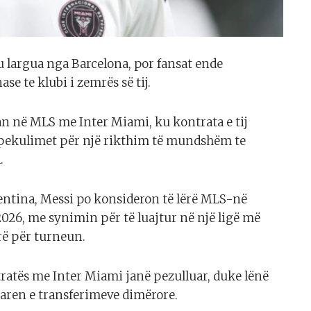
u largua nga Barcelona, por fansat ende
e te klubi i zemrës së tij.
an në MLS me Inter Miami, ku kontrata e tij
 spekulimet për një rikthim të mundshëm te
.
entina, Messi po konsideron të lërë MLS-në
2026, me synimin për të luajtur në një ligë më
rë për turneun.
ratës me Inter Miami janë pezulluar, duke lënë
taren e transferimeve dimërore.