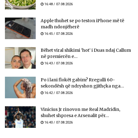
16:48 / 07.08.2026
Apple thuhet se po teston iPhone më të
madh ndonjëherë
16:45 / 07.08.2026
Bëhet viral shikimi ‘hot’ i Duas ndaj Callum
në premierën e...
16:43 / 07.08.2026
Po i lani flokët gabim? Rregulli 60-
sekondësh që ndryshon gjithçka nga...
16:42 / 07.08.2026
Vinicius Jr rinovon me Real Madridin,
shuhet shpresa e Arsenalit për...
16:40 / 07.08.2026