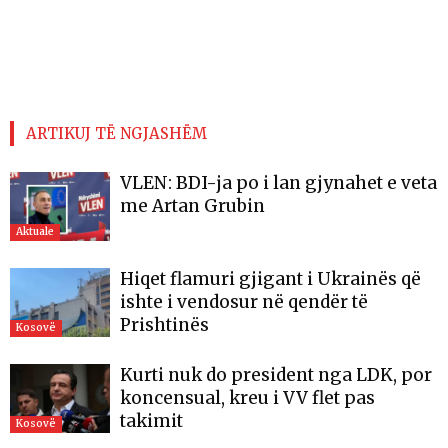
ARTIKUJ TË NGJASHËM
VLEN: BDI-ja po i lan gjynahet e veta
me Artan Grubin
Aktuale
Hiqet flamuri gjigant i Ukrainës që
ishte i vendosur në qendër të
Prishtinës
Kosovë
Kurti nuk do president nga LDK, por
koncensual, kreu i VV flet pas
takimit
Kosovë