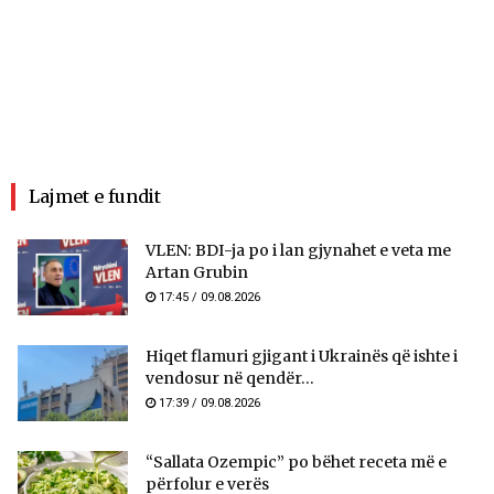
Lajmet e fundit
VLEN: BDI-ja po i lan gjynahet e veta me
Artan Grubin
17:45 / 09.08.2026
Hiqet flamuri gjigant i Ukrainës që ishte i
vendosur në qendër...
17:39 / 09.08.2026
“Sallata Ozempic” po bëhet receta më e
përfolur e verës