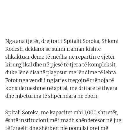
Nga ana tjetër, drejtori i Spitalit Soroka, Shlomi
Kodesh, deklaroi se sulmi iranian kishte
shkaktuar dëme të mëdha në repartin e vjetër
kirurgjikal dhe në pjesë të tjera të kompleksit,
duke lënë disa të plagosur me lëndime të lehta.
Fotot nga vendi i ngjarjes tregojnë rrënoja të
konsiderueshme në spital, me dritare të thyera
dhe mbeturina të shpërndara në oborr.
Spitali Soroka, me kapacitet mbi 1,000 shtretër,
është institucioni më i madh shëndetësor në jug
të Izraelit dhe shërben një popullsi prej më