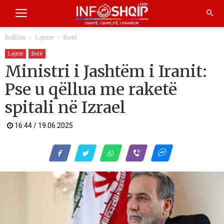
Ballina
Lajme
Botë
Lajme
Botë
Ministri i Jashtëm i Iranit:
Pse u qëllua me raketë
spitali në Izrael
16:44 / 19.06.2025