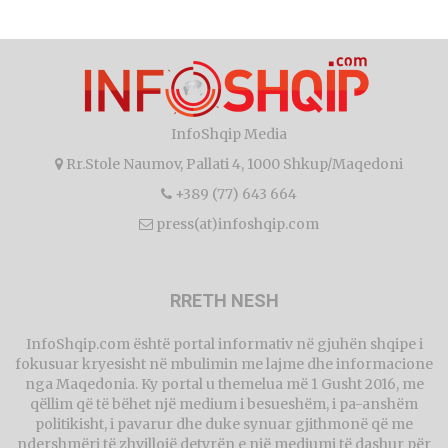
InfoShqip Media
Rr.Stole Naumov, Pallati 4, 1000 Shkup/Maqedoni
+389 (77) 643 664
press(at)infoshqip.com
RRETH NESH
InfoShqip.com është portal informativ në gjuhën shqipe i
fokusuar kryesisht në mbulimin me lajme dhe informacione
nga Maqedonia. Ky portal u themelua më 1 Gusht 2016, me
qëllim që të bëhet një medium i besueshëm, i pa-anshëm
politikisht, i pavarur dhe duke synuar gjithmonë që me
ndershmëri të zhvillojë detyrën e një mediumi të dashur për