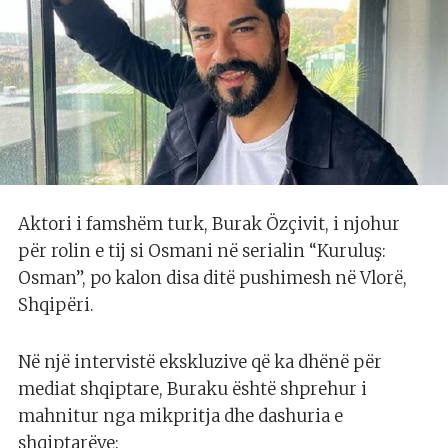
Aktori i famshëm turk, Burak Özçivit, i njohur
për rolin e tij si Osmani në serialin “Kuruluş:
Osman”, po kalon disa ditë pushimesh në Vlorë,
Shqipëri.
Në një intervistë ekskluzive që ka dhënë për
mediat shqiptare, Buraku është shprehur i
mahnitur nga mikpritja dhe dashuria e
shqiptarëve: