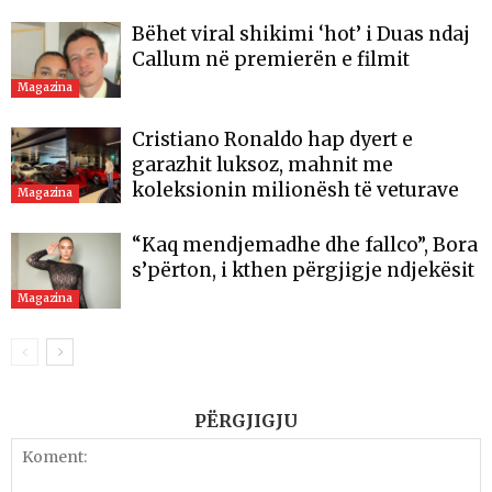
Bëhet viral shikimi ‘hot’ i Duas ndaj
Callum në premierën e filmit
Magazina
Cristiano Ronaldo hap dyert e
garazhit luksoz, mahnit me
koleksionin milionësh të veturave
Magazina
“Kaq mendjemadhe dhe fallco”, Bora
s’përton, i kthen përgjigje ndjekësit
Magazina
PËRGJIGJU