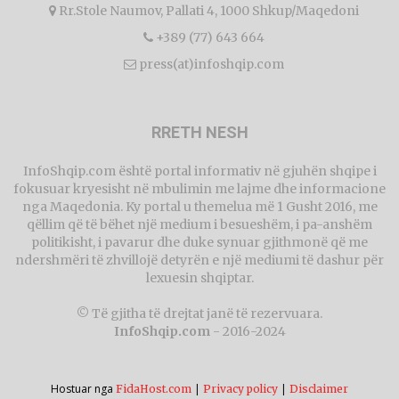
Rr.Stole Naumov, Pallati 4, 1000 Shkup/Maqedoni
+389 (77) 643 664
press(at)infoshqip.com
RRETH NESH
InfoShqip.com është portal informativ në gjuhën shqipe i
fokusuar kryesisht në mbulimin me lajme dhe informacione
nga Maqedonia. Ky portal u themelua më 1 Gusht 2016, me
qëllim që të bëhet një medium i besueshëm, i pa-anshëm
politikisht, i pavarur dhe duke synuar gjithmonë që me
ndershmëri të zhvillojë detyrën e një mediumi të dashur për
lexuesin shqiptar.
© Të gjitha të drejtat janë të rezervuara.
InfoShqip.com
- 2016-2024
Hostuar nga
|
|
FidaHost.com
Privacy policy
Disclaimer