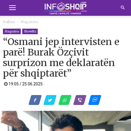
Ballina
Magazina
Magazina
ShowBiz
“Osmani jep intervisten e
parë! Burak Özçivit
surprizon me deklaratën
për shqiptarët”
19:05 / 25.06.2025