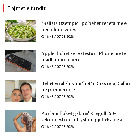
Lajmet e fundit
“Sallata Ozempic” po bëhet receta më e
përfolur e verës
16:48 / 07.08.2026
Apple thuhet se po teston iPhone më të
madh ndonjëherë
16:45 / 07.08.2026
Bëhet viral shikimi ‘hot’ i Duas ndaj Callum
në premierën e...
16:43 / 07.08.2026
Po i lani flokët gabim? Rregulli 60-
sekondësh që ndryshon gjithçka nga...
16:42 / 07.08.2026