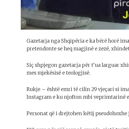
Gazetarja nga Shqipëria e ka bërë horë ima
pretendonte se heq magjinë e zezë, xhindet
Siç shpjegon gazetarja për t’ua larguar x
mes mjekësisë e teologjisë.
Rukje – është emri të cilin 29 vjeçari si im
Instagram e ku njofton mbi veprimtarinë e 
Personat që i drejtohen këtij pseudohoxhe 