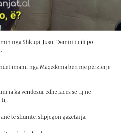
min nga Shkupi, Jusuf Demiri i cili po
.
hindet imami nga Maqedonia bën një përzierje
ami ia ka vendosur edhe faqes së tij në
tij.
janë të shumtë, shpjegon gazetarja.