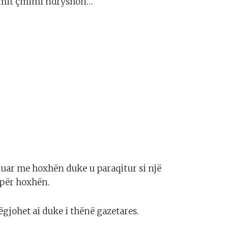
jtimit çmimi ndryshon…
takuar me hoxhën duke u paraqitur si një
 për hoxhën.
dëgjohet ai duke i thënë gazetares.