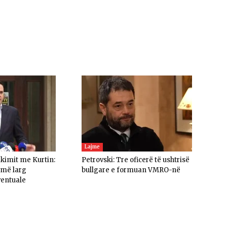
Lajme
akimit me Kurtin:
Petrovski: Tre oficerë të ushtrisë
umë larg
bullgare e formuan VMRO-në
ventuale