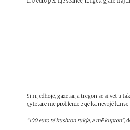
100 euro për një seancë, rrugës, gjatë tra
Si rrjedhojë, gazetarja tregon se si vet u 
qytetare me probleme e që ka nevojë kinse
“100 euro të kushton rukja, a më kupton”
, 