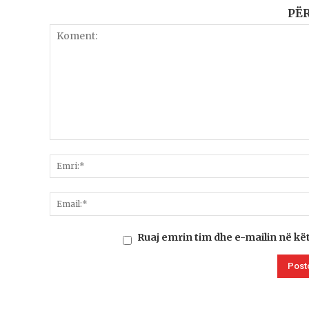
PË
Ruaj emrin tim dhe e-mailin në kë