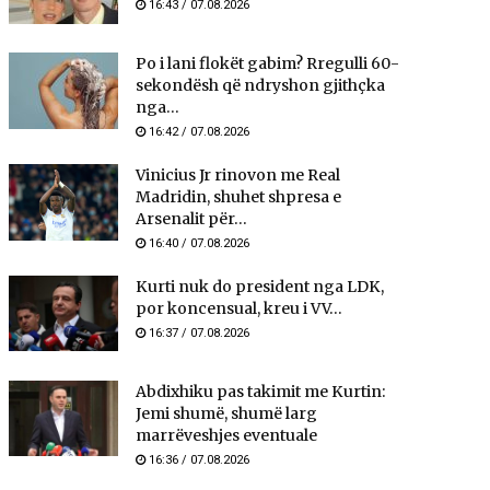
16:43 / 07.08.2026
Po i lani flokët gabim? Rregulli 60-
sekondësh që ndryshon gjithçka
nga...
16:42 / 07.08.2026
Vinicius Jr rinovon me Real
Madridin, shuhet shpresa e
Arsenalit për...
16:40 / 07.08.2026
Kurti nuk do president nga LDK,
por koncensual, kreu i VV...
16:37 / 07.08.2026
Abdixhiku pas takimit me Kurtin:
Jemi shumë, shumë larg
marrëveshjes eventuale
16:36 / 07.08.2026