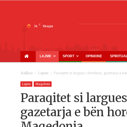
C
34
Skopje
LAJME
SPORT
OPINIONE
SPIRITUA
Paraqitet si largues i xhindeve, gazetarja e
Ballina
Lajme
Lajme
Maqedoni
Paraqitet si largue
gazetarja e bën ho
Maqedonia