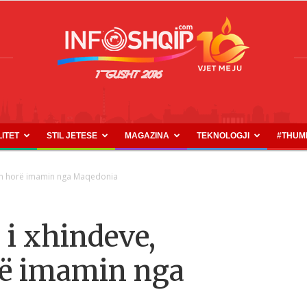
LITET
STIL JETESE
MAGAZINA
TEKNOLOGJI
#THUM
INFOSHQIP.COM
 bën horë imamin nga Maqedonia
s i xhindeve,
rë imamin nga