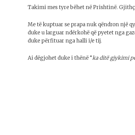
Takimi mes tyre bëhet në Prishtinë. Gjithç
Me të kuptuar se prapa nuk qëndron një qy
duke u larguar ndërkohë që pyetet nga gazet
duke përfituar nga halli i/e tij.
Ai dëgjohet duke i thënë “
ka ditë gjykimi pë