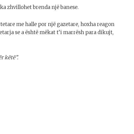
ka zhvillohet brenda një banese.
tetare me halle por një gazetare, hoxha reagon
arja se a është mëkat t’i marrësh para dikujt,
r këtë”.