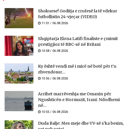
Shokuese! Goditja e rrufesë la të vdekur
futbollistin 24-vjeçar (VIDEO)
11:01 / 06.08.2026
Shqiptarja Elona Latifi finaliste e çmimit
prestigjioz të BBC-së në Britani
10:58 / 06.08.2026
Ky është vendi më i mirë në botë për t’u
zhvendosur...
10:56 / 06.08.2026
Arrihet marrëveshja me Omanin për
Ngushticën e Hormuzit, Irani: Ndodhemi
në...
10:55 / 06.08.2026
Duda Balje: Mes meje dhe VV-së s’ka besim,