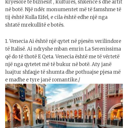
kryesore të biznesit , kulturës, shkencë s dhe artit
në botë. Një ndër monumentet më të famshme të
tij është Kulla Eifel, e cila është edhe një nga
shtatë mrekullitë e botës.
1. Venecia Ai është një qytet në pjesën verilindore
të Italisë. Ai ndryshe mban emrin La Serenissima
që do të thotë E Qeta. Venecia është me të vërtetë
një nga qytetet më të bukur në botë. Aty janë
luajtur shfaqje të shumta dhe pothuajse pjesa më
e madhe e tyre janë romantike./