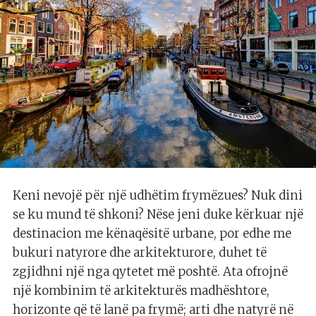
Keni nevojë për një udhëtim frymëzues? Nuk dini
se ku mund të shkoni? Nëse jeni duke kërkuar një
destinacion me kënaqësitë urbane, por edhe me
bukuri natyrore dhe arkitekturore, duhet të
zgjidhni një nga qytetet më poshtë. Ata ofrojnë
një kombinim të arkitekturës madhështore,
horizonte që të lanë pa frymë; arti dhe natyrë në