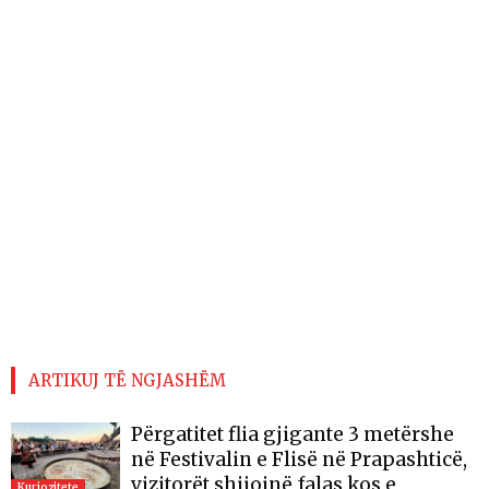
ARTIKUJ TË NGJASHËM
Përgatitet flia gjigante 3 metërshe
në Festivalin e Flisë në Prapashticë,
vizitorët shijojnë falas kos e
Kuriozitete