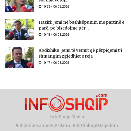
sot nuk votoj...
10:53 / 06.08.2026
Haziri: Jemi në bashkëpunim me partinë e
parë, po bisedojmë për...
10:48 / 06.08.2026
Abdixhiku: Jemi të vetmit që përpiqemi t’i
shmangim zgjedhjet e reja
10:47 / 06.08.2026
InfoShqip Media
Rr.Stole Naumov, Pallati 4, 1000 Shkup/Maqedoni