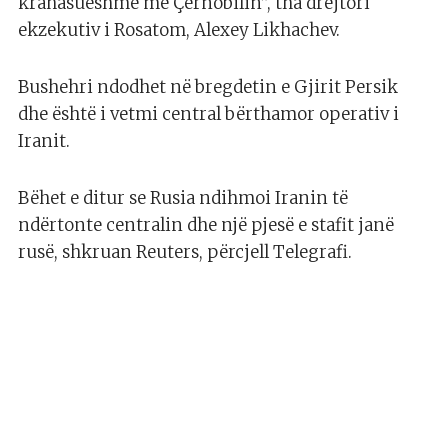
krahasueshme me Çernobilin”, tha drejtori
ekzekutiv i Rosatom, Alexey Likhachev.
Bushehri ndodhet në bregdetin e Gjirit Persik
dhe është i vetmi central bërthamor operativ i
Iranit.
Bëhet e ditur se Rusia ndihmoi Iranin të
ndërtonte centralin dhe një pjesë e stafit janë
rusë, shkruan Reuters, përcjell Telegrafi.