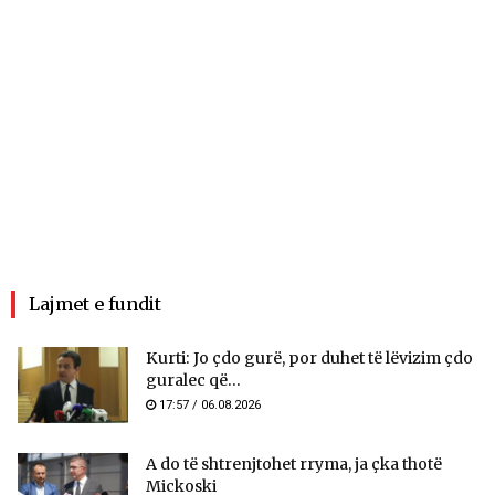
Lajmet e fundit
Kurti: Jo çdo gurë, por duhet të lëvizim çdo
guralec që...
17:57 / 06.08.2026
A do të shtrenjtohet rryma, ja çka thotë
Mickoski