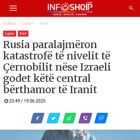
Ballina
Lajme
Botë
Lajme
Botë
Rusia paralajmëron
katastrofë të nivelit të
Çernobilit nëse Izraeli
godet këtë central
bërthamor të Iranit
23:49 / 19.06.2025