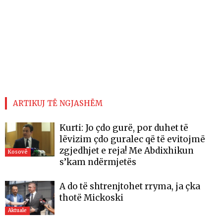
ARTIKUJ TË NGJASHËM
Kurti: Jo çdo gurë, por duhet të
lëvizim çdo guralec që të evitojmë
zgjedhjet e reja! Me Abdixhikun
Kosovë
s’kam ndërmjetës
A do të shtrenjtohet rryma, ja çka
thotë Mickoski
Aktuale