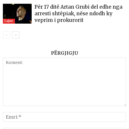
Për 17 ditë Artan Grubi del edhe nga
arresti shtëpiak, nëse ndodh ky
veprim i prokurorit
Lajme
PËRGJIGJU