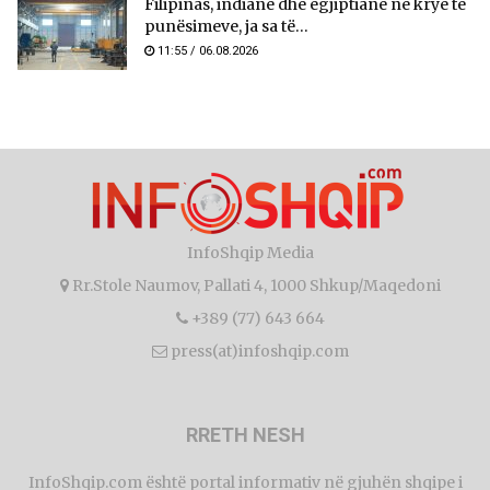
Filipinas, indianë dhe egjiptianë në krye të
punësimeve, ja sa të...
11:55 / 06.08.2026
InfoShqip Media
Rr.Stole Naumov, Pallati 4, 1000 Shkup/Maqedoni
+389 (77) 643 664
press(at)infoshqip.com
RRETH NESH
InfoShqip.com është portal informativ në gjuhën shqipe i