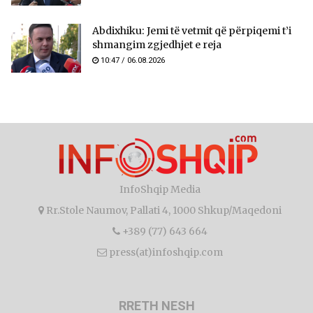
Abdixhiku: Jemi të vetmit që përpiqemi t’i
shmangim zgjedhjet e reja
10:47 / 06.08.2026
InfoShqip Media
Rr.Stole Naumov, Pallati 4, 1000 Shkup/Maqedoni
+389 (77) 643 664
press(at)infoshqip.com
RRETH NESH