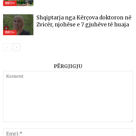
INFO+
Shqiptarja nga Kërçova doktoron në
Zvicër, njohëse e 7 gjuhëve të huaja
INFO+
PËRGJIGJU