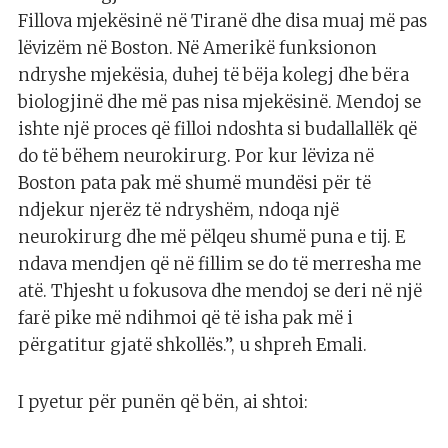
Fillova mjekësinë në Tiranë dhe disa muaj më pas
lëvizëm në Boston. Në Amerikë funksionon
ndryshe mjekësia, duhej të bëja kolegj dhe bëra
biologjinë dhe më pas nisa mjekësinë. Mendoj se
ishte një proces që filloi ndoshta si budallallëk që
do të bëhem neurokirurg. Por kur lëviza në
Boston pata pak më shumë mundësi për të
ndjekur njerëz të ndryshëm, ndoqa një
neurokirurg dhe më pëlqeu shumë puna e tij. E
ndava mendjen që në fillim se do të merresha me
atë. Thjesht u fokusova dhe mendoj se deri në një
farë pike më ndihmoi që të isha pak më i
përgatitur gjatë shkollës.”, u shpreh Emali.
I pyetur për punën që bën, ai shtoi: