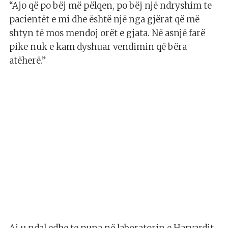
“Ajo që po bëj më pëlqen, po bëj një ndryshim te
pacientët e mi dhe është një nga gjërat që më
shtyn të mos mendoj orët e gjata. Në asnjë farë
pike nuk e kam dyshuar vendimin që bëra
atëherë.”