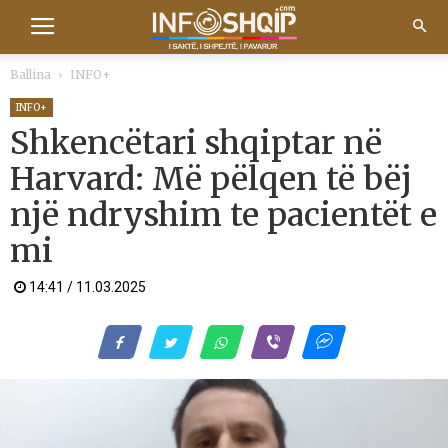
Ballina
INFO+
INFO+
Shkencëtari shqiptar në
Harvard: Më pëlqen të bëj
një ndryshim te pacientët e
mi
14:41 / 11.03.2025