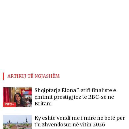
ARTIKUJ TË NGJASHËM
Shqiptarja Elona Latifi finaliste e
çmimit prestigjioz të BBC-së në
Britani
INFO+
Ky është vendi më i mirë në botë për
t’u zhvendosur në vitin 2026