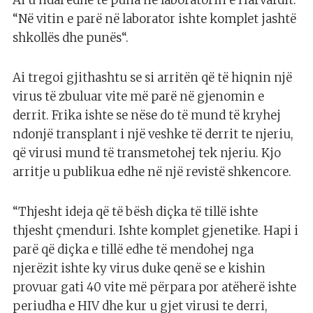
Ai u ndal edhe te puna në laboratorin e Harvardit.
“Në vitin e parë në laborator ishte komplet jashtë
shkollës dhe punës“.
Ai tregoi gjithashtu se si arritën që të hiqnin një
virus të zbuluar vite më parë në gjenomin e
derrit. Frika ishte se nëse do të mund të kryhej
ndonjë transplant i një veshke të derrit te njeriu,
që virusi mund të transmetohej tek njeriu. Kjo
arritje u publikua edhe në një revistë shkencore.
“Thjesht ideja që të bësh diçka të tillë ishte
thjesht çmenduri. Ishte komplet gjenetike. Hapi i
parë që diçka e tillë edhe të mendohej nga
njerëzit ishte ky virus duke qenë se e kishin
provuar gati 40 vite më përpara por atëherë ishte
periudha e HIV dhe kur u gjet virusi te derri,