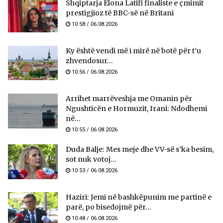
Shqiptarja Elona Latifi finaliste e çmimit
prestigjioz të BBC-së në Britani
10:58 / 06.08.2026
Ky është vendi më i mirë në botë për t’u
zhvendosur...
10:56 / 06.08.2026
Arrihet marrëveshja me Omanin për
Ngushticën e Hormuzit, Irani: Ndodhemi
në...
10:55 / 06.08.2026
Duda Balje: Mes meje dhe VV-së s’ka besim,
sot nuk votoj...
10:53 / 06.08.2026
Haziri: Jemi në bashkëpunim me partinë e
parë, po bisedojmë për...
10:48 / 06.08.2026