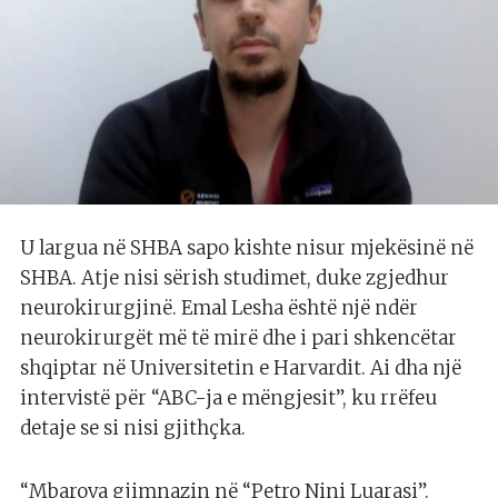
U largua në SHBA sapo kishte nisur mjekësinë në
SHBA. Atje nisi sërish studimet, duke zgjedhur
neurokirurgjinë. Emal Lesha është një ndër
neurokirurgët më të mirë dhe i pari shkencëtar
shqiptar në Universitetin e Harvardit. Ai dha një
intervistë për “ABC-ja e mëngjesit”, ku rrëfeu
detaje se si nisi gjithçka.
“Mbarova gjimnazin në “Petro Nini Luarasi”.