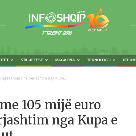
LITET
STIL JETESE
MAGAZINA
TEKNOLOGJI
#THUM
INFOSHQIP.COM
 nga FFM-ja dhe përjashtim nga Kupa...
me 105 mijë euro
rjashtim nga Kupa e
iut