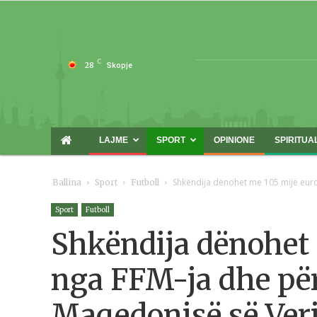
C
28
Skopje
LAJME
SPORT
OPINIONE
SPIRITUA
Shkëndija dënohet me 105 mijë euro
Ballina
Sport
Futboll
Sport
Futboll
Shkëndija dënohet 
nga FFM-ja dhe pë
Maqedonisë së Ver