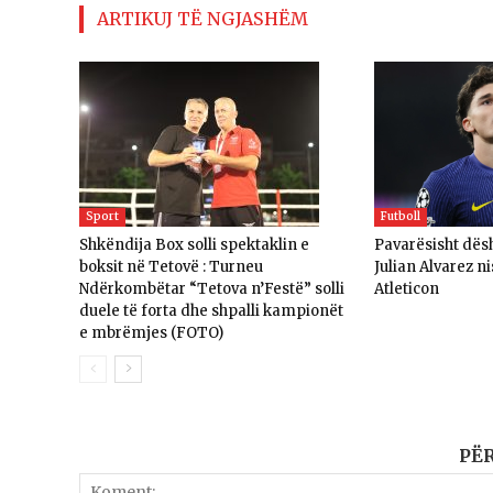
ARTIKUJ TË NGJASHËM
Sport
Futboll
Shkëndija Box solli spektaklin e
Pavarësisht dësh
boksit në Tetovë : Turneu
Julian Alvarez n
Ndërkombëtar “Tetova n’Festë” solli
Atleticon
duele të forta dhe shpalli kampionët
e mbrëmjes (FOTO)
PË