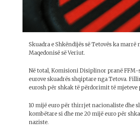
Skuadra e Shkëndijës së Tetovës ka marrë nj
Maqedonisë së Veriut.
Në total, Komisioni Disiplinor pranë FFM-s
eurove skuadrës shqiptare nga Tetova. Fill
eurosh për shkak të përdorimit të mjeteve 
10 mijë euro për thirrjet nacionaliste dhe
kombëtare si dhe me 20 mijë euro për shka
naziste.