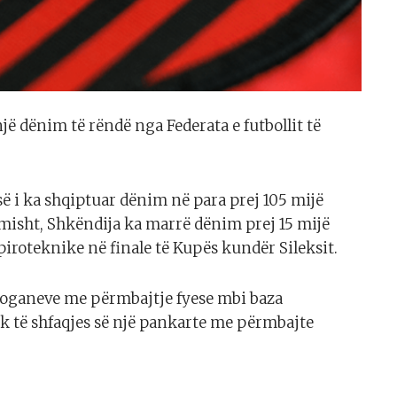
ë dënim të rëndë nga Federata e futbollit të
ë i ka shqiptuar dënim në para prej 105 mijë
imisht, Shkëndija ka marrë dënim prej 15 mijë
piroteknike në finale të Kupës kundër Sileksit.
 sloganeve me përmbajtje fyese mbi baza
k të shfaqjes së një pankarte me përmbajte