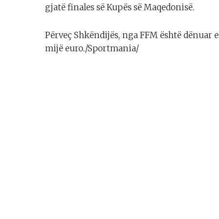
gjatë finales së Kupës së Maqedonisë.
Përveç Shkëndijës, nga FFM është dënuar ed
mijë euro./Sportmania/