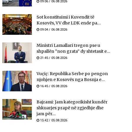
09:06 / 06.08.2026
Sot konstituimi i Kuvendit të
Kosovës, VV dhe LDK ende pa...
09:04 / 06.08.2026
Ministri Lamallari tregon pse u
shpallën “non grata” dy shtetasit e...
21:45 / 05.08.2026
Vuçiç: Republika Serbe po pengon
njohjen e Kosovës nga Bosnja e...
16:45 / 05.08.2026
Bajrami: Jam kategorikisht kundër
shkuarjes prapë në zgjedhje dhe
jam për...
15:42 / 05.08.2026