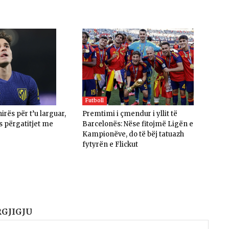
Futboll
irës për t’u larguar,
Premtimi i çmendur i yllit të
is përgatitjet me
Barcelonës: Nëse fitojmë Ligën e
Kampionëve, do të bëj tatuazh
fytyrën e Flickut
RGJIGJU