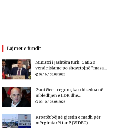
Lajmet e fundit
Ministri i Jashtëm turk: ​​Gati 20
vende islame po shqyrtojnë “masa...
09:16 / 06.08.2026
Gani Geci tregon çka u bisedua në
mbledhjen e LDK dhe...
09:10 / 06.08.2026
Kroatët bëjnë gjestin e madh për
mërgimtarët tanë (VIDEO)