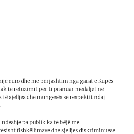
ijë euro dhe me përjashtim nga garat e Kupës
k të refuzimit për ti pranuar medaljet në
 të sjelljes dhe mungesës së respektit ndaj
.
r ndeshje pa publik ka të bëjë me
ësisht fishkëllimave dhe sjelljes diskriminuese