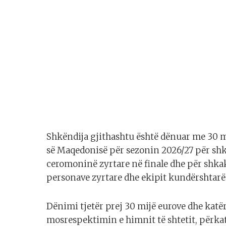
Shkëndija gjithashtu është dënuar me 30 m
së Maqedonisë për sezonin 2026/27 për shka
ceromoninë zyrtare në finale dhe për shkak
personave zyrtare dhe ekipit kundërshtarë
Dënimi tjetër prej 30 mijë eurove dhe katë
mosrespektimin e himnit të shtetit, përkat